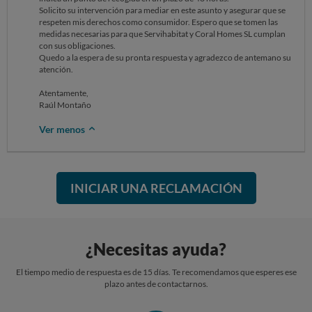
Solicito su intervención para mediar en este asunto y asegurar que se
respeten mis derechos como consumidor. Espero que se tomen las
medidas necesarias para que Servihabitat y Coral Homes SL cumplan
con sus obligaciones.
Quedo a la espera de su pronta respuesta y agradezco de antemano su
atención.
Atentamente,
Raúl Montaño
Ver menos
INICIAR UNA RECLAMACIÓN
¿Necesitas ayuda?
El tiempo medio de respuesta es de 15 días. Te recomendamos que esperes ese
plazo antes de contactarnos.