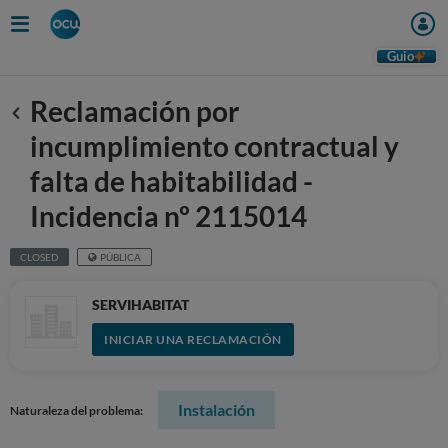
Guio
Reclamación por
Anterior
incumplimiento contractual y
falta de habitabilidad -
Incidencia nº 2115014
CLOSED
PÚBLICA
SERVIHABITAT
INICIAR UNA RECLAMACIÓN
Instalación
Naturaleza del problema: