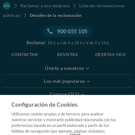
Reclamar a una empresa
Lista de reclamaciones
públicas
Detalles de la reclamación
900 055 105
Reclama!
De L a J de 9 a 18 h y V de 9 a 14 h
CONTACTAR
REVISTAS
OFERTAS-OCU
Únete a nosotros
Los más populares
Conoce OCU
Configuración de Cookies.
Más Información
Utilizamos cookies propias y de terceros para analizar
nuestros servicios y mostrarte publicidad relacionada con tus
© 2026 OCU
preferencias basado en un perfil elaborado a partir de tus
Condiciones generales de contratación de OCU
hábitos de navegación (por ejemplo, páginas visitadas).