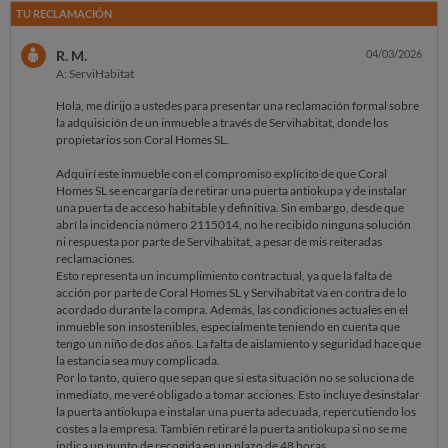
TU RECLAMACIÓN
R. M.
04/03/2026
A: ServiHabitat
Hola, me dirijo a ustedes para presentar una reclamación formal sobre
la adquisición de un inmueble a través de Servihabitat, donde los
propietarios son Coral Homes SL.
Adquirí este inmueble con el compromiso explícito de que Coral
Homes SL se encargaría de retirar una puerta antiokupa y de instalar
una puerta de acceso habitable y definitiva. Sin embargo, desde que
abrí la incidencia número 2115014, no he recibido ninguna solución
ni respuesta por parte de Servihabitat, a pesar de mis reiteradas
reclamaciones.
Esto representa un incumplimiento contractual, ya que la falta de
acción por parte de Coral Homes SL y Servihabitat va en contra de lo
acordado durante la compra. Además, las condiciones actuales en el
inmueble son insostenibles, especialmente teniendo en cuenta que
tengo un niño de dos años. La falta de aislamiento y seguridad hace que
la estancia sea muy complicada.
Por lo tanto, quiero que sepan que si esta situación no se soluciona de
inmediato, me veré obligado a tomar acciones. Esto incluye desinstalar
la puerta antiokupa e instalar una puerta adecuada, repercutiendo los
costes a la empresa. También retiraré la puerta antiokupa si no se me
indica un punto de recogida en un plazo de 48 horas.