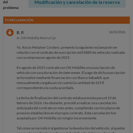
Modificación y cancelación de la reserva
del
problema:
TU RECLAMACIÓN
R. P.
16/03/2026
A: OK Mobility Rent a Car
Yo, Rocio Peñalver Cordero, presento la siguiente reclamación en
relación con el contrato de suscripción 6692889 de vehículo realizado
con su empresa en agosto de 2025.
En agosto de 2025 contraté con OK Mobility una suscripción de
vehículo con una duración de siete meses. El pago de dicha suscripción
se formalizó mediante financiación con Banco Sabadell, que
mensualmente cargaba en mi cuenta la cantidad de 425 €
correspondiente a la cuota acordada.
La fecha de finalización del contrato estaba prevista para el 19 de
febrero de 2026. No obstante, procedí a realizar una cancelación
anticipada del contrato un mes antes, cumpliendo con los plazos de
preaviso establecidos en el propio contrato. Esta cancelación fue
aceptada por OK Mobility sin ningún inconveniente.
Tal como se me indicó al gestionar la devolución del vehículo, al quedar