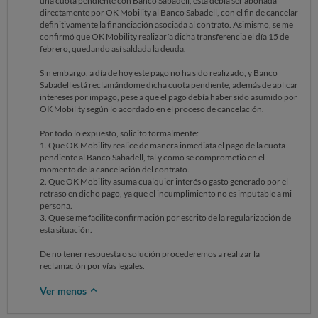
una cuota pendiente con Banco Sabadell, esta debía ser abonada
directamente por OK Mobility al Banco Sabadell, con el fin de cancelar
definitivamente la financiación asociada al contrato. Asimismo, se me
confirmó que OK Mobility realizaría dicha transferencia el día 15 de
febrero, quedando así saldada la deuda.
Sin embargo, a día de hoy este pago no ha sido realizado, y Banco
Sabadell está reclamándome dicha cuota pendiente, además de aplicar
intereses por impago, pese a que el pago debía haber sido asumido por
OK Mobility según lo acordado en el proceso de cancelación.
Por todo lo expuesto, solicito formalmente:
1. Que OK Mobility realice de manera inmediata el pago de la cuota
pendiente al Banco Sabadell, tal y como se comprometió en el
momento de la cancelación del contrato.
2. Que OK Mobility asuma cualquier interés o gasto generado por el
retraso en dicho pago, ya que el incumplimiento no es imputable a mi
persona.
3. Que se me facilite confirmación por escrito de la regularización de
esta situación.
De no tener respuesta o solución procederemos a realizar la
reclamación por vías legales.
Ver menos