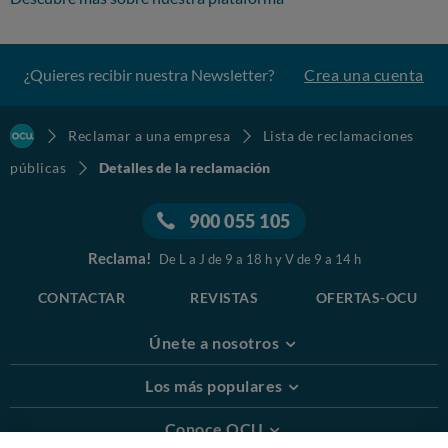
¿Quieres recibir nuestra Newsletter?
Crea una cuenta
Reclamar a una empresa
Lista de reclamaciones
públicas
Detalles de la reclamación
900 055 105
Reclama!
De L a J de 9 a 18 h y V de 9 a 14 h
CONTACTAR
REVISTAS
OFERTAS-OCU
Únete a nosotros
Los más populares
Conoce OCU