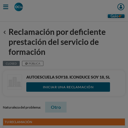
Guio
Reclamación por deficiente
Anterior
prestación del servicio de
formación
CLOSED
PÚBLICA
AUTOESCUELA SOY18. ICONDUCE SOY 18, SL
INICIAR UNA RECLAMACIÓN
Otro
Naturaleza del problema:
TU RECLAMACIÓN