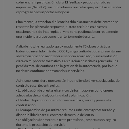
coherencia ni justificación clara. El feedback proporcionado es
impreciso (“te falta”), sin indicadores concretos que permitan entender
el progreso o los aspectos a mejorar.
Finalmente, la atención al cliente ha sido claramente deficiente: no se
respetan los plazos de respuesta, el trato recibido en diversas
ocasiones ha sido inapropiado, y no se ha gestionado correctamente
una incidencia grave como la anteriormente descrita.
A día de hoy, he realizado aproximadamente 75 clases prácticas,
habiendo invertido más de 3.000 €, sin garantía de poder presentarme
al examen práctico ni obtener el servicio acordado, ni una evolución
clara en mi proceso formativo. La situación descrita ha generado una
pérdida total de confianza en la gestión de la autoescuela, por lo que
no deseo continuar contratando sus servicios.
Asimismo, considero que se están incumpliendo diversas cláusulas del
contrato suscrito, entre ellas:
• La obligación de prestar el servicio de formación en condiciones
adecuadas de calidad, continuidad y planificación.
• El deber de proporcionar información clara, veraz y previa a la
contratación.
• El compromiso de garantizar recursos suficientes (profesorado y
disponibilidad) para el correcto desarrollo del curso.
• La obligación de ofrecer un trato profesional, respetuoso y seguro
durante la prestación del servicio.