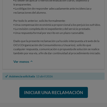
• El deber de aplicar criterios de evaluación claros, objetivos y
transparentes.
• La obligación de responder adecuadamente ante incidencias y
reclamaciones del alumno.
Por todo lo anterior, solicito formalmente:
• Una compensación económica proporcional a los perjuicios sufridos.
• La revisión completa de mi expediente y del servicio prestado.
• Una respuesta formal por escrito en un plazo razonable.
Dado que la presente reclamación ya ha sido interpuesta a través de la
OCU (Organización de Consumidores y Usuarios), solicito que
cualquier respuesta, comunicación o propuesta de solución se realice
también por esa vía, a fin de dar continuidad al procedimiento iniciado.
Ver menos
Asistencia solicitada
13 abril 2026
INICIAR UNA RECLAMACIÓN