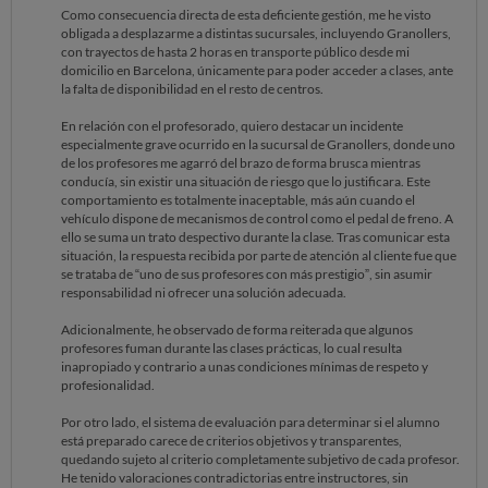
Como consecuencia directa de esta deficiente gestión, me he visto
obligada a desplazarme a distintas sucursales, incluyendo Granollers,
con trayectos de hasta 2 horas en transporte público desde mi
domicilio en Barcelona, únicamente para poder acceder a clases, ante
la falta de disponibilidad en el resto de centros.
En relación con el profesorado, quiero destacar un incidente
especialmente grave ocurrido en la sucursal de Granollers, donde uno
de los profesores me agarró del brazo de forma brusca mientras
conducía, sin existir una situación de riesgo que lo justificara. Este
comportamiento es totalmente inaceptable, más aún cuando el
vehículo dispone de mecanismos de control como el pedal de freno. A
ello se suma un trato despectivo durante la clase. Tras comunicar esta
situación, la respuesta recibida por parte de atención al cliente fue que
se trataba de “uno de sus profesores con más prestigio”, sin asumir
responsabilidad ni ofrecer una solución adecuada.
Adicionalmente, he observado de forma reiterada que algunos
profesores fuman durante las clases prácticas, lo cual resulta
inapropiado y contrario a unas condiciones mínimas de respeto y
profesionalidad.
Por otro lado, el sistema de evaluación para determinar si el alumno
está preparado carece de criterios objetivos y transparentes,
quedando sujeto al criterio completamente subjetivo de cada profesor.
He tenido valoraciones contradictorias entre instructores, sin