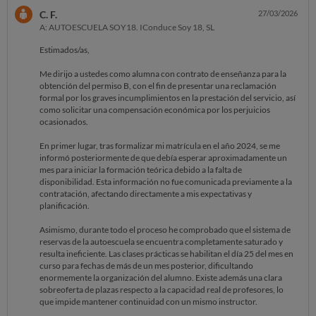
C. F.
27/03/2026
A: AUTOESCUELA SOY18. IConduce Soy 18, SL
Estimados/as,
Me dirijo a ustedes como alumna con contrato de enseñanza para la
obtención del permiso B, con el fin de presentar una reclamación
formal por los graves incumplimientos en la prestación del servicio, así
como solicitar una compensación económica por los perjuicios
ocasionados.
En primer lugar, tras formalizar mi matrícula en el año 2024, se me
informó posteriormente de que debía esperar aproximadamente un
mes para iniciar la formación teórica debido a la falta de
disponibilidad. Esta información no fue comunicada previamente a la
contratación, afectando directamente a mis expectativas y
planificación.
Asimismo, durante todo el proceso he comprobado que el sistema de
reservas de la autoescuela se encuentra completamente saturado y
resulta ineficiente. Las clases prácticas se habilitan el día 25 del mes en
curso para fechas de más de un mes posterior, dificultando
enormemente la organización del alumno. Existe además una clara
sobreoferta de plazas respecto a la capacidad real de profesores, lo
que impide mantener continuidad con un mismo instructor.