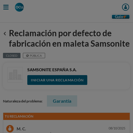
Guio
Reclamación por defecto de
Anterior
fabricación en maleta Samsonite
CLOSED
PÚBLICA
SAMSONITE ESPAÑA S.A.
INICIAR UNA RECLAMACIÓN
Garantía
Naturaleza del problema:
TU RECLAMACIÓN
M. C.
08/10/2025