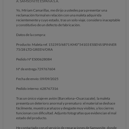
A: SAMSONITE ESPAÑA S.A.
Yo, Míriam Camarillas, me dirijo a ustedes para presentar una
reclamación formal en relación con una maleta adquirida
recientemente y cuyo estado, tras un solo viaje, considero inaceptable
y constitutivo de un defecto de fabricación.
Datos de la compra:
Producto: Maleta ref. 152393/6871 KM0*54103 ESSENS SPINNER
75/28 LTD GREEN/ORA
Pedido Nº ES00628084
Nº de entrega 729767604
Fecha de envío: 09/09/2025
Pedido interno: 628767316
Tras un único viaje en avión (Barcelona–Ouarzazate), la maleta
presenta un deterioro anormal y prematuro: el material se deshace
fácilmente, muestra arañazos y desgaste muy visibles, y los cierres
funcionan con dificultad. Adjunto fotografías que evidencian el mal
estado del producto.
He contactado con el servicio de reparaciones de Samsonite, donde