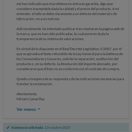
me han indicado que el problema no entra en garantía, algo que
considero inaceptable dada la calidad y el precio del producto. A mi
entender, el fallo se debe claramente a un defecto del material o de
fabricación, no a un mal uso.
Adicionalmente, he intentado publicar tres reseñas en la página web de
la marca, que no han sido publicadas, lo cual pone en duda la
transparencia de su sistema de valoraciones.
En virtud de lo dispuesto en el Real Decreto Legislativo 1/2007, por el
que se aprueba el texto refundido de la Ley General para la Defensa de
los Consumidores y Usuarios, solicito la reparación, sustitución del
producto o, en su defecto, la devolución del importe abonado, por
considerarse que el bien no es conforme con el contrato de compra.
Quedo a la espera de su respuesta y de las indicaciones necesarias para
tramitar la reclamación.
Atentamente,
Míriam Camarillas
Ver menos
Asistencia solicitada
23 octubre 2025