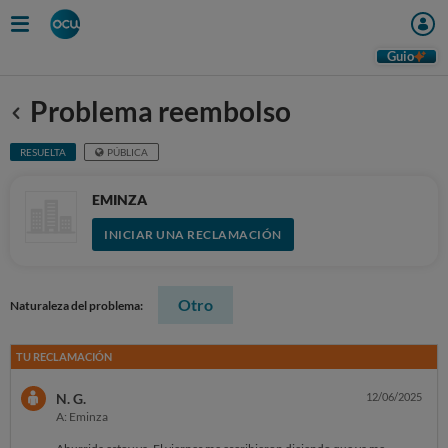
Guio
Problema reembolso
Anterior
RESUELTA
PÚBLICA
EMINZA
INICIAR UNA RECLAMACIÓN
Otro
Naturaleza del problema:
TU RECLAMACIÓN
N. G.
12/06/2025
A: Eminza