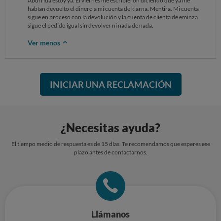
Aburrida estoy ya. El viernes me escribieron diciendo que ya me
habían devuelto el dinero a mi cuenta de klarna. Mentira. Mi cuenta
sigue en proceso con la devolución y la cuenta de clienta de eminza
sigue el pedido igual sin devolver ni nada de nada.
Ver menos
INICIAR UNA RECLAMACIÓN
¿Necesitas ayuda?
El tiempo medio de respuesta es de 15 días. Te recomendamos que esperes ese
plazo antes de contactarnos.
Llámanos