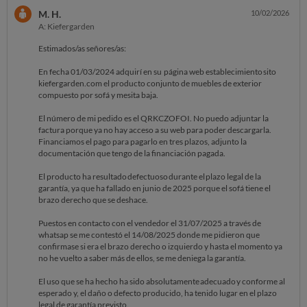
M. H.
10/02/2026
A: Kiefergarden
Estimados/as señores/as:
En fecha 01/03/2024 adquirí en su página web establecimiento sito
kiefergarden.com el producto conjunto de muebles de exterior
compuesto por sofá y mesita baja.
El número de mi pedido es el QRKCZOFOI. No puedo adjuntar la
factura porque ya no hay acceso a su web para poder descargarla.
Financiamos el pago para pagarlo en tres plazos, adjunto la
documentación que tengo de la financiación pagada.
El producto ha resultado defectuoso durante el plazo legal de la
garantía, ya que ha fallado en junio de 2025 porque el sofá tiene el
brazo derecho que se deshace.
Puestos en contacto con el vendedor el 31/07/2025 a través de
whatsap se me contestó el 14/08/2025 donde me pidieron que
confirmase si era el brazo derecho o izquierdo y hasta el momento ya
no he vuelto a saber más de ellos, se me deniega la garantía.
El uso que se ha hecho ha sido absolutamente adecuado y conforme al
esperado y, el daño o defecto producido, ha tenido lugar en el plazo
legal de garantía previsto.