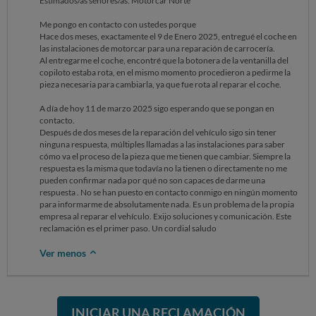
Estimados/as señores/as: Motorcar Norte
Me pongo en contacto con ustedes porque
Hace dos meses, exactamente el 9 de Enero 2025, entregué el coche en
las instalaciones de motorcar para una reparación de carrocería.
Al entregarme el coche, encontré que la botonera de la ventanilla del
copiloto estaba rota, en el mismo momento procedieron a pedirme la
pieza necesaria para cambiarla, ya que fue rota al reparar el coche.
A día de hoy 11 de marzo 2025 sigo esperando que se pongan en
contacto.
Después de dos meses de la reparación del vehículo sigo sin tener
ninguna respuesta, múltiples llamadas a las instalaciones para saber
cómo va el proceso de la pieza que me tienen que cambiar. Siempre la
respuesta es la misma que todavía no la tienen o directamente no me
pueden confirmar nada por qué no son capaces de darme una
respuesta . No se han puesto en contacto conmigo en ningún momento
para informarme de absolutamente nada. Es un problema de la propia
empresa al reparar el vehículo. Exijo soluciones y comunicación. Este
reclamación es el primer paso. Un cordial saludo
Ver menos
INICIAR UNA RECLAMACIÓN