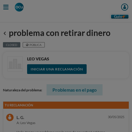
Guio
problema con retirar dinero
Anterior
CLOSED
PÚBLICA
LEO VEGAS
INICIAR UNA RECLAMACIÓN
Problemas en el pago
Naturaleza del problema:
TU RECLAMACIÓN
L. G.
30/05/2025
A: Leo Vegas