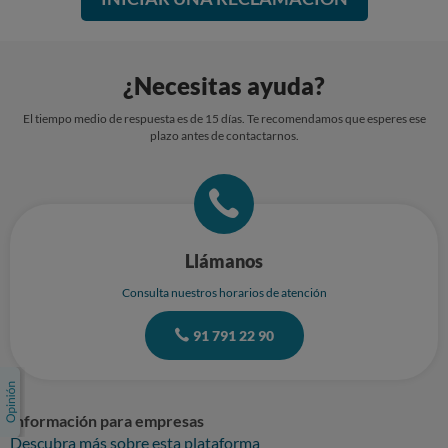
El contenido de este correo electrónico, incluidos todos sus anexos, es
confidencial, puede tener contenido legal y es de uso exclusivo del
individuo o la entidad a quien está dirigido. Cualquier opinión
¿Necesitas ayuda?
contenida en el mismo, es exclusivamente de aquellas personas que lo
remiten y no necesariamente representa las opiniones de la compañía.
El tiempo medio de respuesta es de 15 días. Te recomendamos que esperes ese
Todos los derechos de autor que pudieran derivarse del mismo,
plazo antes de contactarnos.
perternecen a LeoESP S.A. Si usted no es el destinatario del mismo, no
le está permitido usarlo, copiarlo o difundirlo, ni total ni parcialmente.
Proceda en consecuencia a devolverlo a su remitente y a su eminación.
trigger_logic_for_lv_rg
Este correo electrónico es un servicio de LeoVegas.
[5GL6M2-Y26NG]
Llámanos
Consulta nuestros horarios de atención
91 791 22 90
Información para empresas
Descubra más sobre esta plataforma