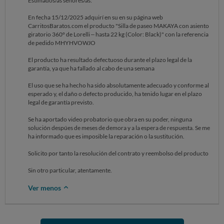
Estimados/as señores/as:
En fecha 15/12/2025 adquirí en su en su página web
CarritosBaratos.com el producto "Silla de paseo MAKAYA con asiento
giratorio 360° de Lorelli – hasta 22 kg (Color: Black)" con la referencia
de pedido MHYHVOWJO
El producto ha resultado defectuoso durante el plazo legal de la
garantía, ya que ha fallado al cabo de una semana
El uso que se ha hecho ha sido absolutamente adecuado y conforme al
esperado y, el daño o defecto producido, ha tenido lugar en el plazo
legal de garantía previsto.
Se ha aportado video probatorio que obra en su poder, ninguna
solución despúes de meses de demora y a la espera de respuesta. Se me
ha informado que es imposible la reparación o la sustitución.
Solicito por tanto la resolución del contrato y reembolso del producto
Sin otro particular, atentamente.
Ver menos