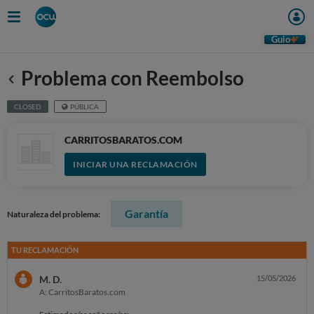
Guio
Problema con Reembolso
Anterior
CLOSED
PÚBLICA
CARRITOSBARATOS.COM
INICIAR UNA RECLAMACIÓN
Garantía
Naturaleza del problema:
TU RECLAMACIÓN
M. D.
15/05/2026
A: CarritosBaratos.com