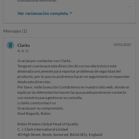
Estimados/as señores/as:
Me pongo en contacto con ustedes porque con fecha 18/12/2024
Ver reclamación completa
procedo a realizar la devolucion del pedido con referencia
1008093760 el cual es depositado en el almacen por la empresa
Celeritas el dia 20 de diciembre segun el seguimiento de dicha empresa
Mensajes (1)
FECHA HORA SITUACIÓN
20/12/2024 21:45:45 Devolución entregada en almacén de destino.
despues de ponerme en ci¡ontacto con ustedes por medio de su chat el
Clarks
29/01/2025
cual no funciona correctamente y por medio de email a los cuales no
A: A. O.
me contestan...
SOLICITO que me sea reembolsado en la mayor brevedad posible el
Gracias por contactar con Clarks.
importe de 57.95 euros que he abonado por el pedido .
Tenga en cuenta que esta dirección de correo electrónico está
En caso contrario tomare las medidas legales oportunas .
destinada únicamente para reportar problemas de seguridad del
Sin otro particular, atentamente.
producto, por lo que no podremos hacer un seguimiento ni responder
desde esta dirección.
Por favor, visite la sección Contáctenos en nuestro sitio web, donde se
explican las diferentes formas en las que puede ponerse en contacto
con nosotros para gestionar su consulta.
s:clarks.com/contact-us
Gracias por su comprensión.
Kind Regards, Robin.
Robin Preston Global Head of Quality
C. J. Clark International Limited
40 High Street, Street, Somerset, BA16 0EQ. England.