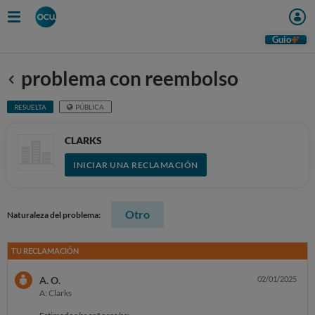
Guio
problema con reembolso
Anterior
RESUELTA
PÚBLICA
CLARKS
INICIAR UNA RECLAMACIÓN
Otro
Naturaleza del problema:
TU RECLAMACIÓN
A. O.
02/01/2025
A: Clarks