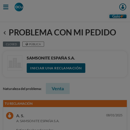
Guio
PROBLEMA CON MI PEDIDO
Anterior
CLOSED
PÚBLICA
SAMSONITE ESPAÑA S.A.
INICIAR UNA RECLAMACIÓN
Venta
Naturaleza del problema:
TU RECLAMACIÓN
A. S.
08/01/2025
A: SAMSONITE ESPAÑA S.A.