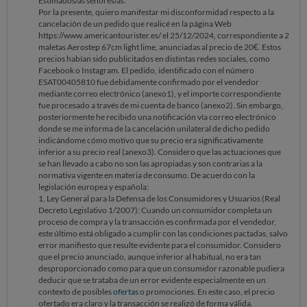
Estimados/as señores/as:
Por la presente, quiero manifestar mi disconformidad respecto a la
cancelación de un pedido que realicé en la página Web
https://www.americantourister.es/ el 25/12/2024, correspondiente a 2
maletas Aerostep 67cm light lime, anunciadas al precio de 20€. Estos
precios habían sido publicitados en distintas redes sociales, como
Facebook o Instagram. El pedido, identificado con el número
ESAT00405810 fue debidamente confirmado por el vendedor
mediante correo electrónico (anexo1), y el importe correspondiente
fue procesado a través de mi cuenta de banco (anexo2). Sin embargo,
posteriormente he recibido una notificación vía correo electrónico
donde se me informa de la cancelación unilateral de dicho pedido
indicándome cómo motivo que su precio era significativamente
inferior a su precio real (anexo3). Considero que las actuaciones que
se han llevado a cabo no son las apropiadas y son contrarias a la
normativa vigente en materia de consumo. De acuerdo con la
legislación europea y española:
1. Ley General para la Defensa de los Consumidores y Usuarios (Real
Decreto Legislativo 1/2007): Cuando un consumidor completa un
proceso de compra y la transacción es confirmada por el vendedor,
este último está obligado a cumplir con las condiciones pactadas, salvo
error manifiesto que resulte evidente para el consumidor. Considero
que el precio anunciado, aunque inferior al habitual, no era tan
desproporcionado como para que un consumidor razonable pudiera
deducir que se trataba de un error evidente especialmente en un
contexto de posibles
ofertas
o promociones. En este caso, el precio
ofertado era claro y la transacción se realizó de forma válida.