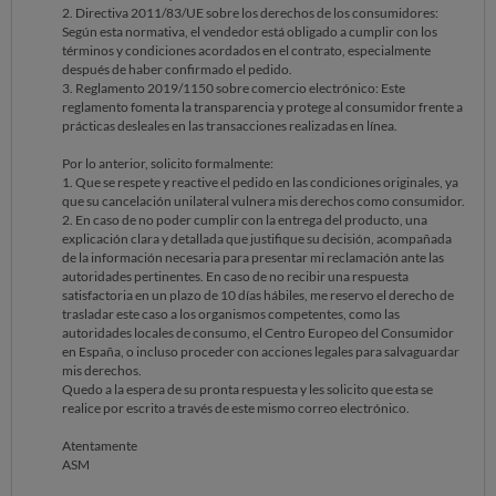
2. Directiva 2011/83/UE sobre los derechos de los consumidores:
Según esta normativa, el vendedor está obligado a cumplir con los
términos y condiciones acordados en el contrato, especialmente
después de haber confirmado el pedido.
3. Reglamento 2019/1150 sobre comercio electrónico: Este
reglamento fomenta la transparencia y protege al consumidor frente a
prácticas desleales en las transacciones realizadas en línea.
Por lo anterior, solicito formalmente:
1. Que se respete y reactive el pedido en las condiciones originales, ya
que su cancelación unilateral vulnera mis derechos como consumidor.
2. En caso de no poder cumplir con la entrega del producto, una
explicación clara y detallada que justifique su decisión, acompañada
de la información necesaria para presentar mi reclamación ante las
autoridades pertinentes. En caso de no recibir una respuesta
satisfactoria en un plazo de 10 días hábiles, me reservo el derecho de
trasladar este caso a los organismos competentes, como las
autoridades locales de consumo, el Centro Europeo del Consumidor
en España, o incluso proceder con acciones legales para salvaguardar
mis derechos.
Quedo a la espera de su pronta respuesta y les solicito que esta se
realice por escrito a través de este mismo correo electrónico.
Atentamente
ASM