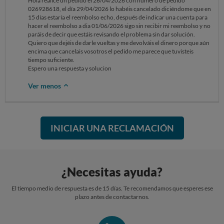
Hola realice un pedido el 26/04/2026 con número de pedido
026928618, el día 29/04/2026 lo habéis cancelado diciéndome que en
15 días estaría el reembolso echo, después de indicar una cuenta para
hacer el reembolso a dia 01/06/2026 sigo sin recibir mi reembolso y no
paráis de decir que estáis revisando el problema sin dar solución.
Quiero que dejéis de darle vueltas y me devolváis el dinero porque aún
encima que cancelais vosotros el pedido me parece que tuvisteis
tiempo suficiente.
Espero una respuesta y solucion
Ver menos
INICIAR UNA RECLAMACIÓN
¿Necesitas ayuda?
El tiempo medio de respuesta es de 15 días. Te recomendamos que esperes ese
plazo antes de contactarnos.