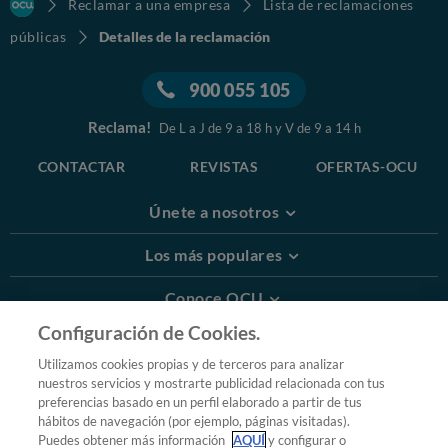
Reclamar a una empresa
Lista de reclamaciones
públicas
Detalles de la reclamación
900 055 105
Reclama!
De L a J de 9 a 18 h y V de 9 a 14 h
CONTACTAR
REVISTAS
OFERTAS-OCU
Únete a nosotros
Los más populares
Conoce OCU
Configuración de Cookies.
Más Información
Utilizamos cookies propias y de terceros para analizar
nuestros servicios y mostrarte publicidad relacionada con tus
© 2026 OCU
preferencias basado en un perfil elaborado a partir de tus
Condiciones generales de contratación de OCU
hábitos de navegación (por ejemplo, páginas visitadas).
Política de privacidad
Puedes obtener más información
AQUÍ
y configurar o