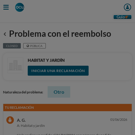
Guio
Problema con el reembolso
Anterior
CLOSED
PÚBLICA
HABITAT Y JARDÍN
INICIAR UNA RECLAMACIÓN
Otro
Naturaleza del problema:
TU RECLAMACIÓN
A. G.
01/06/2026
A: Habitat y jardín