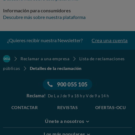
2, del Reglamento (UE) 2016/679, sobre protección de datos
personales, y a lo dispuesto en la Ley 34/2002, 11 de julio de Servicios
Información para consumidores
de la Sociedad de la Información y de Comercio Electrónico, que sus
Descubre más sobre nuestra plataforma
datos son tratados con la finalidad asesorar, valorar el riesgo, analizar
los productos más convenientes para su necesidad, intermediar en el
contrato de seguro y cumplir con las obligaciones que nacen de dicha
mediación, incluido el asesoramiento en caso de siniestro. Para dicha
¿Quieres recibir nuestra Newsletter?
Crea una cuenta
labor y salvo indicación en contrario, podrá remitirle información y
publicidad sobre productos relacionados con la actividad aseguradora
y financiera que consideren sean de su interés.
La base legal que legitima el tratamiento se fundamenta, según el caso,
Reclamar a una empresa
Lista de reclamaciones
en la ejecución del contrato, el cumplimiento de una obligación legal, el
interés público o el interés legítimo y, de cualquier modo, en el
públicas
Detalles de la reclamación
consentimiento, que se entiende otorgado al mantener esta
correspondencia.
En el desarrollo de nuestra actividad podemos necesitar compartir sus
900 055 105
datos con terceros de manera puntual, si bien dichos terceros solo
utilizan la información bajo nuestra estricta instrucción y garantizan
Reclama!
De L a J de 9 a 18 h y V de 9 a 14 h
las medidas de seguridad adecuadas para realizar un tratamiento con
los más altos estándares de seguridad.
Puede ejercitar sus derechos de Acceso, Rectificación, Supresión,
CONTACTAR
REVISTAS
OFERTAS-OCU
Oposición y Limitación al tratamiento de sus datos, así como a la
portabilidad de los mismos y a no ser objeto de una decisión basada
Únete a nosotros
únicamente en el tratamiento automatizado, incluida la elaboración de
perfiles, por correo electrónico dirigido aprotecciondatos@amv.es.
Asimismo, puede solicitar información sobre el tratamiento de sus
Los más populares