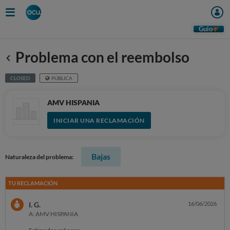
Guio
Problema con el reembolso
Anterior
CLOSED
PÚBLICA
AMV HISPANIA
INICIAR UNA RECLAMACIÓN
Bajas
Naturaleza del problema:
TU RECLAMACIÓN
I. G.
16/06/2026
A: AMV HISPANIA