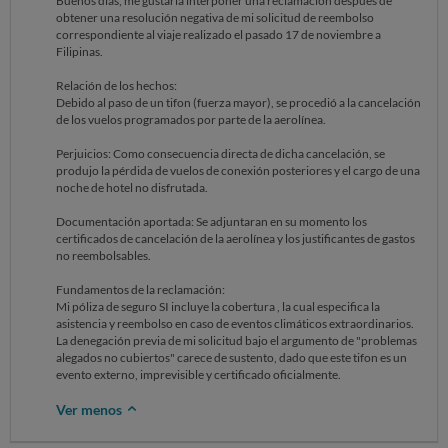
Buenos dias, me gustaria interponer una reclamación despues de
obtener una resolución negativa de mi solicitud de reembolso
correspondiente al viaje realizado el pasado 17 de noviembre a
Filipinas.
​Relación de los hechos:
​Debido al paso de un tifon (fuerza mayor), se procedió a la cancelación
de los vuelos programados por parte de la aerolínea.
​Perjuicios: Como consecuencia directa de dicha cancelación, se
produjo la pérdida de vuelos de conexión posteriores y el cargo de una
noche de hotel no disfrutada.
​Documentación aportada: Se adjuntaran en su momento los
certificados de cancelación de la aerolínea y los justificantes de gastos
no reembolsables.
​Fundamentos de la reclamación:
Mi póliza de seguro SI incluye la cobertura , la cual especifica la
asistencia y reembolso en caso de eventos climáticos extraordinarios.
La denegación previa de mi solicitud bajo el argumento de "problemas
alegados no cubiertos" carece de sustento, dado que este tifon es un
evento externo, imprevisible y certificado oficialmente.
Ver menos