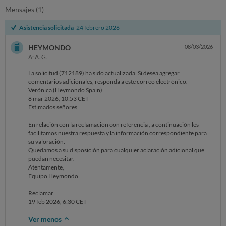
Mensajes (1)
Asistencia solicitada
24 febrero 2026
HEYMONDO
08/03/2026
A: A. G.
La solicitud (712189) ha sido actualizada. Si desea agregar
comentarios adicionales, responda a este correo electrónico.
Verónica (Heymondo Spain)
8 mar 2026, 10:53 CET
Estimados señores,
En relación con la reclamación con referencia , a continuación les
facilitamos nuestra respuesta y la información correspondiente para
su valoración.
Quedamos a su disposición para cualquier aclaración adicional que
puedan necesitar.
Atentamente,
Equipo Heymondo
Reclamar
19 feb 2026, 6:30 CET
Ver menos