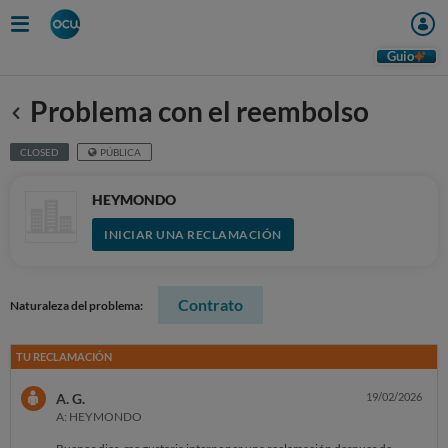
Guio
Problema con el reembolso
Anterior
CLOSED
PÚBLICA
HEYMONDO
INICIAR UNA RECLAMACIÓN
Contrato
Naturaleza del problema:
TU RECLAMACIÓN
A. G.
19/02/2026
A: HEYMONDO