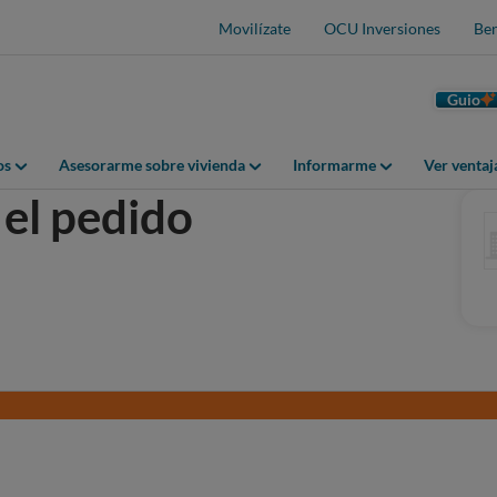
Movilízate
OCU Inversiones
Ben
Guio
os
Asesorarme sobre vivienda
Informarme
Ver venta
el pedido