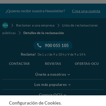
¿Quieres recibir nuestra Newsletter?
Crea una cuenta
Reclamar a una empresa
Lista de reclamaciones
públicas
Detalles de la reclamación
900 055 105
Reclama!
De L a J de 9 a 18 h y V de 9 a 14 h
CONTACTAR
REVISTAS
OFERTAS-OCU
Únete a nosotros
Los más populares
Conoce OCU
Configuración de Cookies.
Más Información