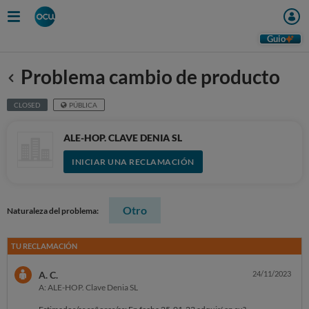
Guio
Problema cambio de producto
Anterior
CLOSED
PÚBLICA
ALE-HOP. CLAVE DENIA SL
INICIAR UNA RECLAMACIÓN
Otro
Naturaleza del problema:
TU RECLAMACIÓN
A. C.
24/11/2023
A: ALE-HOP. Clave Denia SL