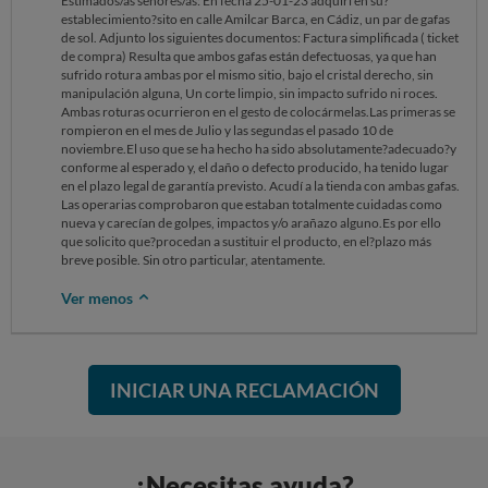
Estimados/as señores/as: En fecha 25-01-23 adquirí en su?
establecimiento?sito en calle Amilcar Barca, en Cádiz, un par de gafas
de sol. Adjunto los siguientes documentos: Factura simplificada ( ticket
de compra) Resulta que ambos gafas están defectuosas, ya que han
sufrido rotura ambas por el mismo sitio, bajo el cristal derecho, sin
manipulación alguna, Un corte limpio, sin impacto sufrido ni roces.
Ambas roturas ocurrieron en el gesto de colocármelas.Las primeras se
rompieron en el mes de Julio y las segundas el pasado 10 de
noviembre.El uso que se ha hecho ha sido absolutamente?adecuado?y
conforme al esperado y, el daño o defecto producido, ha tenido lugar
en el plazo legal de garantía previsto. Acudí a la tienda con ambas gafas.
Las operarias comprobaron que estaban totalmente cuidadas como
nueva y carecían de golpes, impactos y/o arañazo alguno.Es por ello
que solicito que?procedan a sustituir el producto, en el?plazo más
breve posible. Sin otro particular, atentamente.
Ver menos
INICIAR UNA RECLAMACIÓN
¿Necesitas ayuda?