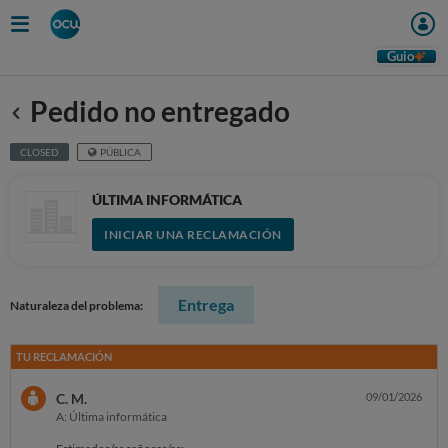
Guio
Pedido no entregado
Anterior
CLOSED
PÚBLICA
ÚLTIMA INFORMÁTICA
INICIAR UNA RECLAMACIÓN
Entrega
Naturaleza del problema:
TU RECLAMACIÓN
C. M.
09/01/2026
A: Última informática