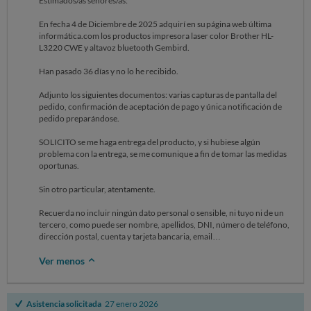
Estimados/as señores/as:
En fecha 4 de Diciembre de 2025 adquirí en su página web última
informática.com los productos impresora laser color Brother HL-
L3220 CWE y altavoz bluetooth Gembird.
Han pasado 36 días y no lo he recibido.
Adjunto los siguientes documentos: varias capturas de pantalla del
pedido, confirmación de aceptación de pago y única notificación de
pedido preparándose.
SOLICITO se me haga entrega del producto, y si hubiese algún
problema con la entrega, se me comunique a fin de tomar las medidas
oportunas.
Sin otro particular, atentamente.
Recuerda no incluir ningún dato personal o sensible, ni tuyo ni de un
tercero, como puede ser nombre, apellidos, DNI, número de teléfono,
dirección postal, cuenta y tarjeta bancaria, email…
Ver menos
Asistencia solicitada
27 enero 2026