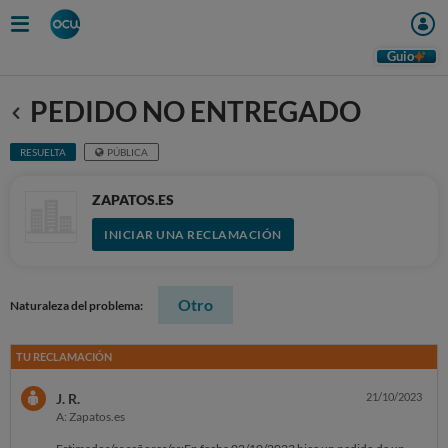
Guio
PEDIDO NO ENTREGADO
Anterior
RESUELTA
PÚBLICA
ZAPATOS.ES
INICIAR UNA RECLAMACIÓN
Otro
Naturaleza del problema:
TU RECLAMACIÓN
J. R.
21/10/2023
A: Zapatos.es