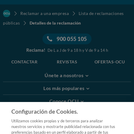
Reclamar a una empresa
Lista de reclamaciones
públicas
Detalles de la reclamación
900 055 105
Reclama!
De L a J de 9 a 18 h y V de 9 a 14 h
CONTACTAR
REVISTAS
OFERTAS-OCU
Únete a nosotros
Los más populares
Conoce OCU
Configuración de Cookies.
Más Información
Utilizamos cookies propias y de terceros para analizar
nuestros servicios y mostrarte publicidad relacionada con tus
© 2026 OCU
preferencias basado en un perfil elaborado a partir de tus