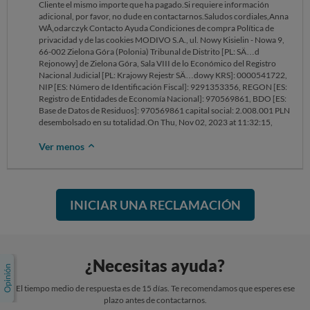
Cliente el mismo importe que ha pagado.Si requiere información
adicional, por favor, no dude en contactarnos.Saludos cordiales,Anna
WÅ‚odarczyk Contacto Ayuda Condiciones de compra Política de
privacidad y de las cookies MODIVO S.A., ul. Nowy Kisielin - Nowa 9,
66-002 Zielona Góra (Polonia) Tribunal de Distrito [PL: SÄ…d
Rejonowy] de Zielona Góra, Sala VIII de lo Económico del Registro
Nacional Judicial [PL: Krajowy Rejestr SÄ…dowy KRS]: 0000541722,
NIP [ES: Número de Identificación Fiscal]: 9291353356, REGON [ES:
Registro de Entidades de Economía Nacional]: 970569861, BDO [ES:
Base de Datos de Residuos]: 970569861 capital social: 2.008.001 PLN
desembolsado en su totalidad.On Thu, Nov 02, 2023 at 11:32:15,
Ver menos
INICIAR UNA RECLAMACIÓN
¿Necesitas ayuda?
El tiempo medio de respuesta es de 15 días. Te recomendamos que esperes ese
plazo antes de contactarnos.