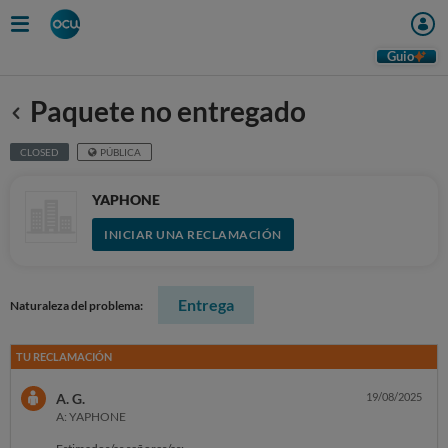
Guio
Paquete no entregado
Anterior
CLOSED
PÚBLICA
YAPHONE
INICIAR UNA RECLAMACIÓN
Entrega
Naturaleza del problema:
TU RECLAMACIÓN
A. G.
19/08/2025
A: YAPHONE