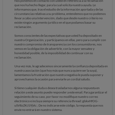
Nos ponemos en contacto con usted en referencia a la reclamación
que nos ha hecho llegar, para la cual solicita nuestra ayuda. Le
informamos que, tras el estudio de la información aportada y de las
circunstancias relativas a su problema, entendemos que no podemos
llevar a cabo una Intervención, dado que desde nuestro criterio no
existe ningún argumento jurídico en el que podamos basar su
reclamación.
Somos conscientes de las expectativas que usted ha depositado en
nuestra Organización, y participamos en ellas, pero para cumplir con
nuestro compromiso de transparencia con los consumidores, nos
vemos en la obligación de advertirle, con la mayor sensatez y
honestidad posible, de la imposibilidad de continuar con su
reclamación.
Una vez más, le agradecemos sinceramente la confianza depositada en
nuestra asociación (que hoy más que nunca quiere ser la suya),
lamentamos la frustración que nuestra negativa le pueda suponer y
aprovechamos la ocasión para enviarle un cordial saludo.
Si tiene cualquier duda o desea trasladarnos alguna respuesta en
relación a este asunto puede responder a este email. Para garantizar el
seguimiento de su caso, por favor no modifique nuestro correo
electrónico e incluya siempre su referencia thread::glskxHfOG-
uSV8zZKJ19jVs::. De no indicarse este código, la respuesta que nos
envíe no entrará en nuestro sistema.