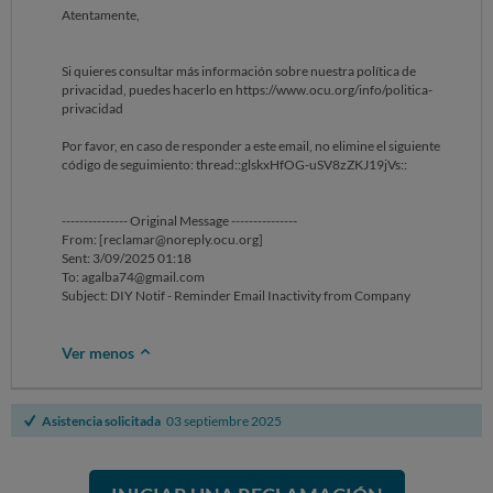
Atentamente,
Si quieres consultar más información sobre nuestra política de
privacidad, puedes hacerlo en https://www.ocu.org/info/politica-
privacidad
Por favor, en caso de responder a este email, no elimine el siguiente
código de seguimiento: thread::glskxHfOG-uSV8zZKJ19jVs::
--------------- Original Message ---------------
From: [reclamar@noreply.ocu.org]
Sent: 3/09/2025 01:18
To: agalba74@gmail.com
Subject: DIY Notif - Reminder Email Inactivity from Company
Ver menos
Asistencia solicitada
03 septiembre 2025