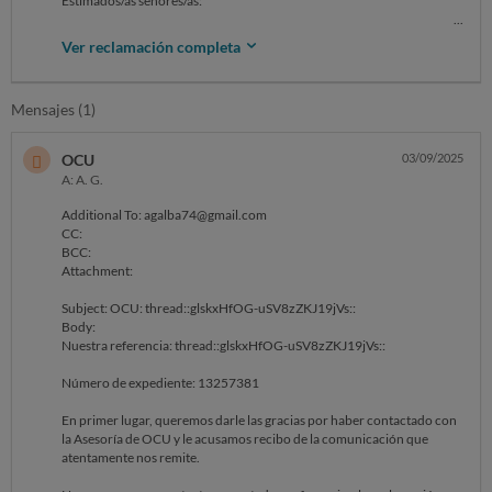
Estimados/as señores/as:
En fecha 06/07/2025 adquirí en su página web YAPHONE el producto
Ver reclamación completa
Apple Ipad 11’’ 2025.
Han pasado 45 días y no lo he recibido.
Mensajes (1)
Adjunto los siguientes documentos:
-Confirmación del pedido.
OCU
03/09/2025
-Factura.
A: A. G.
-Correo electrónico.
Additional To: agalba74@gmail.com
SOLICITO se me haga entrega del producto, y si hubiese algún
CC:
problema con la entrega, se me comunique a fin de tomar las medidas
BCC:
oportunas.
Attachment:
Sin otro particular, atentamente.
Subject: OCU: thread::glskxHfOG-uSV8zZKJ19jVs::
Body:
Recuerda no incluir ningún dato personal o sensible, ni tuyo ni de un
Nuestra referencia: thread::glskxHfOG-uSV8zZKJ19jVs::
tercero, como puede ser nombre, apellidos, DNI, número de teléfono,
dirección postal, cuenta y tarjeta bancaria, email…
Número de expediente: 13257381
En primer lugar, queremos darle las gracias por haber contactado con
la Asesoría de OCU y le acusamos recibo de la comunicación que
atentamente nos remite.