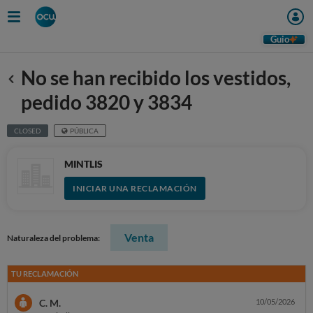
Guio
No se han recibido los vestidos,
Anterior
pedido 3820 y 3834
CLOSED
PÚBLICA
MINTLIS
INICIAR UNA RECLAMACIÓN
Venta
Naturaleza del problema:
TU RECLAMACIÓN
C. M.
10/05/2026