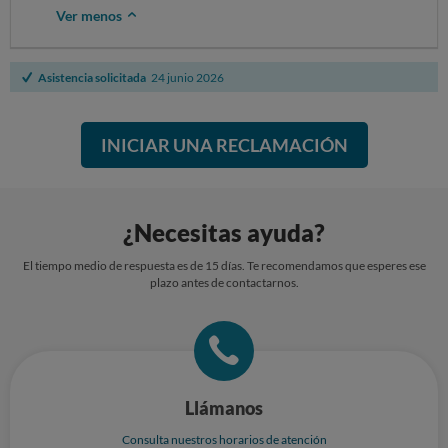
urgente el reintegro del importe de este vestido que son 129,- euros
Ver menos
Indicarme como proceder a la devolución del vestido, por favor y
espero el reintegro inmediatamente porque estáis vulnerando los
derechos del consumidor
Asistencia solicitada
24 junio 2026
También solicito reembolso del otro vestido que estoy pendiente de
recibir desde febrero (número 3820), no me enviéis nada, solicito el
reintegro de 79,99 euros
INICIAR UNA RECLAMACIÓN
Atentamente
Carmen Martinez
¿Necesitas ayuda?
El tiempo medio de respuesta es de 15 días. Te recomendamos que esperes ese
plazo antes de contactarnos.
Llámanos
Consulta nuestros horarios de atención