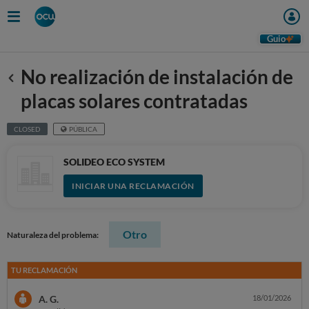
Guio
No realización de instalación de
Anterior
placas solares contratadas
CLOSED
PÚBLICA
SOLIDEO ECO SYSTEM
INICIAR UNA RECLAMACIÓN
Otro
Naturaleza del problema:
TU RECLAMACIÓN
A. G.
18/01/2026