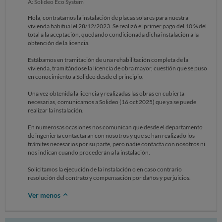
A: Solideo Eco System
Hola, contratamos la instalación de placas solares para nuestra
vivienda habitual el 28/12/2023. Se realizó el primer pago del 10 % del
total a la aceptación, quedando condicionada dicha instalación a la
obtención de la licencia.
Estábamos en tramitación de una rehabilitación completa de la
vivienda, tramitándose la licencia de obra mayor, cuestión que se puso
en conocimiento a Solideo desde el principio.
Una vez obtenida la licencia y realizadas las obras en cubierta
necesarias, comunicamos a Solideo (16 oct 2025) que ya se puede
realizar la instalación.
En numerosas ocasiones nos comunican que desde el departamento
de ingeniería contactaran con nosotros y que se han realizado los
trámites necesarios por su parte, pero nadie contacta con nosotros ni
nos indican cuando procederán a la instalación.
Solicitamos la ejecución de la instalación o en caso contrario
resolución del contrato y compensación por daños y perjuicios.
Ver menos