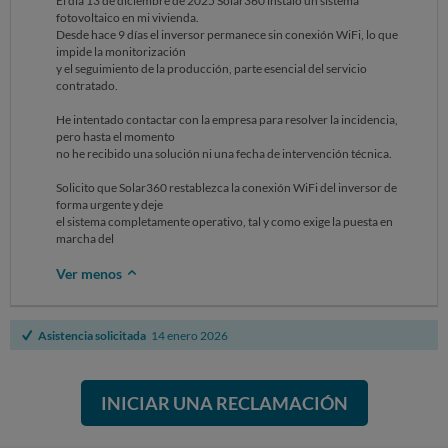
El día 13 de diciembre de 2025 Solar360 instaló un sistema
fotovoltaico en mi vivienda.
Desde hace 9 días el inversor permanece sin conexión WiFi, lo que
impide la monitorización
y el seguimiento de la producción, parte esencial del servicio
contratado.
He intentado contactar con la empresa para resolver la incidencia,
pero hasta el momento
no he recibido una solución ni una fecha de intervención técnica.
Solicito que Solar360 restablezca la conexión WiFi del inversor de
forma urgente y deje
el sistema completamente operativo, tal y como exige la puesta en
marcha del
Ver menos
Asistencia solicitada
14 enero 2026
INICIAR UNA RECLAMACIÓN