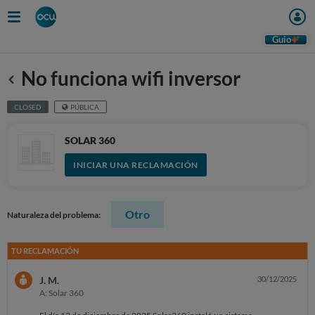
Guio
No funciona wifi inversor
Anterior
CLOSED
PÚBLICA
SOLAR 360
INICIAR UNA RECLAMACIÓN
Otro
Naturaleza del problema:
TU RECLAMACIÓN
J. M.
30/12/2025
A: Solar 360