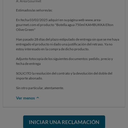
A: Área Gourmet
Estimados/as señores/as:
En fecha 03/02/2025 adquirí en su página web www.area-
gourmet.com el producto "Botella agua 750ml KAMBUKKA Elton
Olive Green"
Han pasado 28 días del plazo estipulado de entrega sin que se me haya
entregado el producto ni dado una justificación del retraso. Ya no
estoy interesado en la compra de dicho producto.
Adjunto fotocopia de los siguientes documentos: pedido, precio y
fecha de entrega
SOLICITO la resolución del contrato y la devolución del doble del
importe abonado.
Sin otro particular, atentamente.
Ver menos
INICIAR UNA RECLAMACIÓN