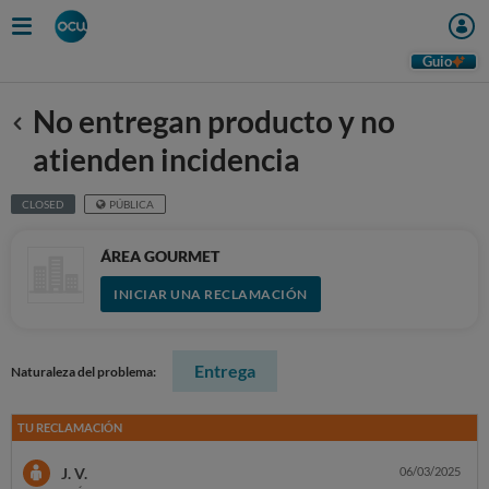
Guio
No entregan producto y no
Anterior
atienden incidencia
CLOSED
PÚBLICA
ÁREA GOURMET
INICIAR UNA RECLAMACIÓN
Entrega
Naturaleza del problema:
TU RECLAMACIÓN
J. V.
06/03/2025