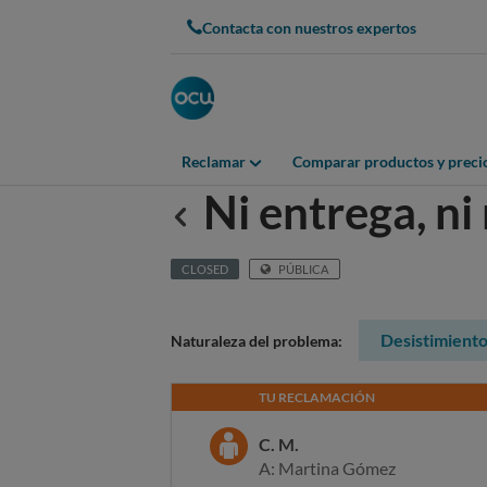
Contacta con nuestros expertos
Reclamar
Comparar productos y preci
Ni entrega, 
Anterior
CLOSED
PÚBLICA
Desistimient
Naturaleza del problema:
TU RECLAMACIÓN
C. M.
A: Martina Gómez