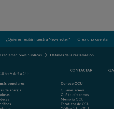
¿Quieres recibir nuestra Newsletter?
Crea una cuenta
de reclamaciones públicas
Detalles de la reclamación
CONTACTAR
REV
 18 h y V de 9 a 14 h
 más populares
Conoce OCU
fas de energía
Quiénes somos
adoras
Qué te ofrecemos
otecas
Memoria OCU
oríficos
Estatutos de OCU
visores
Código ético OCU
chones
Preguntas frecuentes