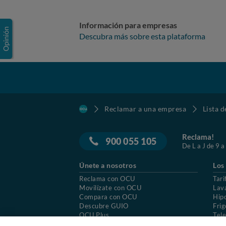
Información para empresas
Descubra más sobre esta plataforma
Reclamar a una empresa
Lista 
Reclama!
900 055 105
De L a J de 9 a
Únete a nosotros
Los
Reclama con OCU
Tari
Movilízate con OCU
Lav
Compara con OCU
Hip
Descubre GUIO
Frig
OCU Plus
Tele
Trabajar en OCU
Col