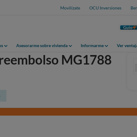
Movilízate
OCU Inversiones
Ben
Guio
os
Asesorarme sobre vivienda
Informarme
Ver venta
ni reembolso MG1788
o