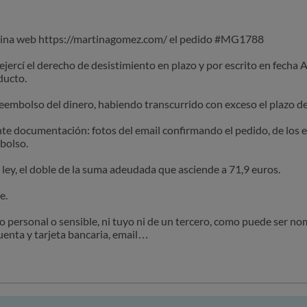
gina web https://martinagomez.com/ el pedido #MG1788
rcí el derecho de desistimiento en plazo y por escrito en fecha A
ducto.
reembolso del dinero, habiendo transcurrido con exceso el plazo de
nte documentación: fotos del email confirmando el pedido, de los 
mbolso.
la ley, el doble de la suma adeudada que asciende a 71,9 euros.
e.
o personal o sensible, ni tuyo ni de un tercero, como puede ser n
cuenta y tarjeta bancaria, email…