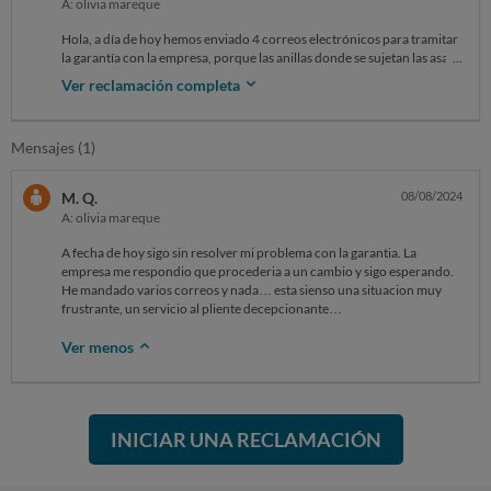
A: olivia mareque
Hola, a día de hoy hemos enviado 4 correos electrónicos para tramitar
la garantía con la empresa, porque las anillas donde se sujetan las asas
se han salido de su sitio en menos de 3 meses, y aún no han respondido
Ver reclamación completa
a ninguno de ellos. Nos gustaría tramitar la garantía para solucionar
este inconveniente.
Mensajes (1)
M. Q.
08/08/2024
A: olivia mareque
A fecha de hoy sigo sin resolver mi problema con la garantia. La
empresa me respondio que procederia a un cambio y sigo esperando.
He mandado varios correos y nada… esta sienso una situacion muy
frustrante, un servicio al pliente decepcionante…
Ver menos
INICIAR UNA RECLAMACIÓN