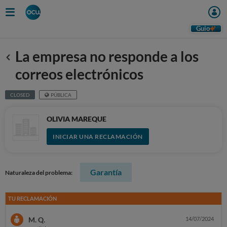
Guio
La empresa no responde a los
Anterior
correos electrónicos
CLOSED
PÚBLICA
OLIVIA MAREQUE
INICIAR UNA RECLAMACIÓN
Garantía
Naturaleza del problema:
TU RECLAMACIÓN
M. Q.
14/07/2024