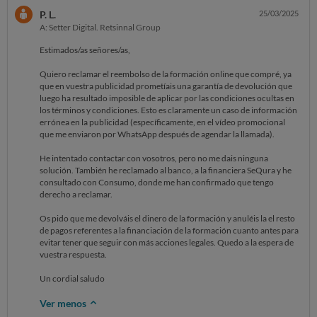
P. L.
25/03/2025
A: Setter Digital. Retsinnal Group
Estimados/as señores/as,
Quiero reclamar el reembolso de la formación online que compré, ya
que en vuestra publicidad prometíais una garantía de devolución que
luego ha resultado imposible de aplicar por las condiciones ocultas en
los términos y condiciones. Esto es claramente un caso de información
errónea en la publicidad (específicamente, en el vídeo promocional
que me enviaron por WhatsApp después de agendar la llamada).
He intentado contactar con vosotros, pero no me dais ninguna
solución. También he reclamado al banco, a la financiera SeQura y he
consultado con Consumo, donde me han confirmado que tengo
derecho a reclamar.
Os pido que me devolváis el dinero de la formación y anuléis la el resto
de pagos referentes a la financiación de la formación cuanto antes para
evitar tener que seguir con más acciones legales. Quedo a la espera de
vuestra respuesta.
Un cordial saludo
Ver menos