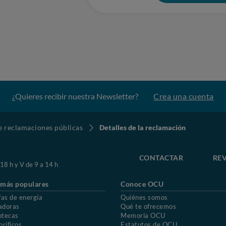
¿Quieres recibir nuestra Newsletter?
Crea una cuenta
de reclamaciones públicas
Detalles de la reclamación
CONTACTAR
REV
 18 h y V de 9 a 14 h
 más populares
Conoce OCU
fas de energía
Quiénes somos
adoras
Qué te ofrecemos
otecas
Memoria OCU
oríficos
Estatutos de OCU