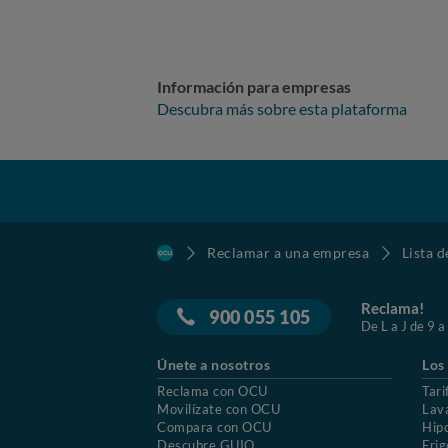
Información para empresas
Descubra más sobre esta plataforma
Reclamar a una empresa
Lista 
Reclama!
900 055 105
De L a J de 9 a
Únete a nosotros
Los
Reclama con OCU
Tari
Movilízate con OCU
Lav
Compara con OCU
Hip
Descubre GUIO
Frig