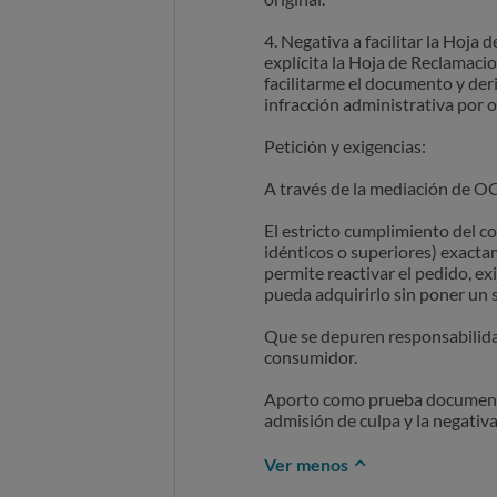
4. Negativa a facilitar la Hoja
explícita la Hoja de Reclamaci
facilitarme el documento y der
infracción administrativa por 
Petición y exigencias:
A través de la mediación de OC
El estricto cumplimiento del co
idénticos o superiores) exactam
permite reactivar el pedido, e
pueda adquirirlo sin poner un s
Que se depuren responsabilidade
consumidor.
Aporto como prueba documental 
admisión de culpa y la negativ
Ver menos