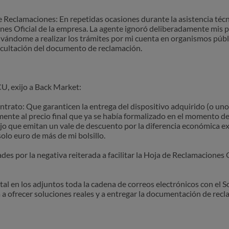
 de Reclamaciones: En repetidas ocasiones durante la asistencia técn
ones Oficial de la empresa. La agente ignoró deliberadamente mis 
ivándome a realizar los trámites por mi cuenta en organismos públ
ocultación del documento de reclamación.
U, exijo a Back Market:
ntrato: Que garanticen la entrega del dispositivo adquirido (o uno
ente al precio final que ya se había formalizado en el momento de 
xijo que emitan un vale de descuento por la diferencia económica e
olo euro de más de mi bolsillo.
s por la negativa reiterada a facilitar la Hoja de Reclamaciones Of
en los adjuntos toda la cadena de correos electrónicos con el So
a a ofrecer soluciones reales y a entregar la documentación de recl