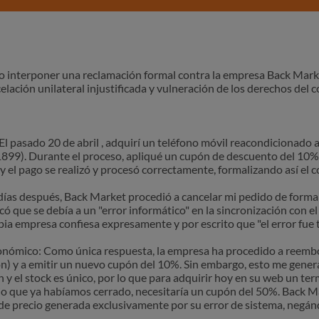
eo interponer una reclamación formal contra la empresa Back Mar
lación unilateral injustificada y vulneración de los derechos del 
El pasado 20 de abril , adquirí un teléfono móvil reacondicionado 
899). Durante el proceso, apliqué un cupón de descuento del 10% 
y el pago se realizó y procesó correctamente, formalizando así el
días después, Back Market procedió a cancelar mi pedido de forma u
 que se debía a un "error informático" en la sincronización con el
pia empresa confiesa expresamente y por escrito que "el error fue 
económico: Como única respuesta, la empresa ha procedido a reembols
ión) y a emitir un nuevo cupón del 10%. Sin embargo, esto me gener
 y el stock es único, por lo que para adquirir hoy en su web un te
ecio que ya habíamos cerrado, necesitaría un cupón del 50%. Back
e precio generada exclusivamente por su error de sistema, negánd