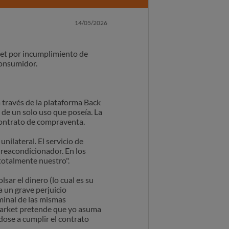
14/05/2026
ket por incumplimiento de
consumidor.
a través de la plataforma Back
de un solo uso que poseía. La
 contrato de compraventa.
nilateral. El servicio de
 reacondicionador. En los
totalmente nuestro".
ar el dinero (lo cual es su
a un grave perjuicio
rminal de las mismas
 Market pretende que yo asuma
ose a cumplir el contrato