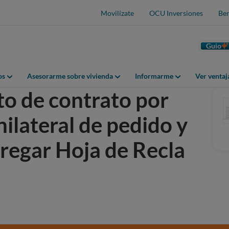
Movilízate
OCU Inversiones
Ben
Guio
os
Asesorarme sobre vivienda
Informarme
Ver venta
o de contrato por
ilateral de pedido y
tregar Hoja de Recla