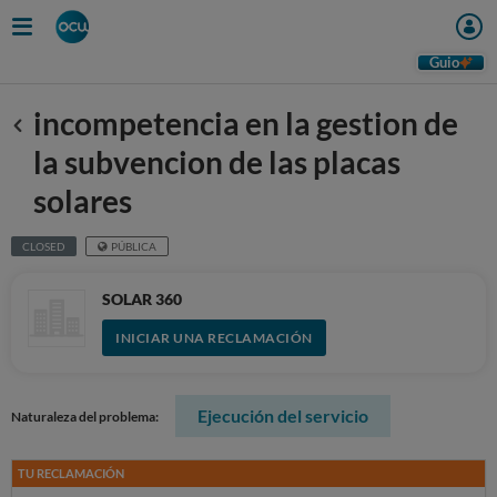
Guio
incompetencia en la gestion de
Anterior
la subvencion de las placas
solares
CLOSED
PÚBLICA
SOLAR 360
INICIAR UNA RECLAMACIÓN
Ejecución del servicio
Naturaleza del problema:
TU RECLAMACIÓN