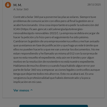
M. M.
28/11/2025
A: Solar 360
Contraté a Solar 360 para ponerme las placas solares. Siempre tuve
problemas de comunicación con ellos pero al final la gestión en sí
acabó funcionando. Una cosa importante era pedir la subvención del
ICAN (https://icaen.gencat.cat/ca/energia/ajuts/energies-
renovables/ajuts-renovables-2022/). La empresa se debía encargar de
hacer la petición y lo hizo pero el seguimiento ha sido pésimo.
Cambiaron la gestión de una empresa externa a ellos y me han avisado
que ya estamos en fase de justificación y que haga yo este trámite que
ellos no pueden hacerlo y que me van a enviar los documentos. No me
estan respondiendo y he llamado yo misma al 012 con la sorpresa de
que no esta resuelto el expediente, esta aún en trámite y por algun
motivo en la resolución de noviembre no está nuestro expediente.
Hablamos de mucho dinero y cuando haya habido algun error por
parte de Solar 360 voy a empezar acciones legales contra ellos aunque
tenga que dejarme todos mis ahorros. Esto no acabará así. Es una
vergüenza la profesionalidad que habeis demostrado y la poca
implicación en mi caso.
Ver menos