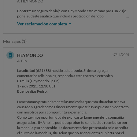
A: HEYMONDO
Contrate un seguro de viaje con HeyMondo este verano para un viaje
por el sudeste asiatico que incluida proteccion de robo.
En Bangkok tuve la mala suerte que a un amigo y a mi nos atracaron y
Ver reclamación completa
nos robaron muchisimas cosas. Pusimos una denuncia alli
haciendonos entender como pudimos y nos dieron el papel con la
denunicia obviamente en tailandes. Pedi el reembolso de lo robado a
Mensajes (1)
Hey mondo y despues de dos meses me lo siguen denegando porque
alegan que en la denuncia no deja claro que fuese un robo. Les dije que
yo en la comisaria explique como pude que nos atracaron y nada, se
HEYMONDO
17/11/2025
niegan. Mi amigo en otro seguro con las mismas coberturas consiguio
A: P. N.
sin problema el reembolso. Es una verguenza que yo viaje tranquilo
con ellos y cuando los necesito pase esto.
La solicitud (621688) ha sido actualizada. Si desea agregar
comentarios adicionales, responda a este correo electrónico.
Camilla (Heymondo Spain)
17 nov 2025, 12:38 CET
Buenos días Pedro,
Lamentamos profundamente las molestias que esta situación te haya
causado y agradecemos sinceramente que te hayas puesto en contacto
con nosotros para compartir tu experiencia.
Como tuvimos oportunidad de explicarte, lamenmente la compañía
aseguradora IMA no ha podido aprobar tu solicitud de reembolso por
la mochila y su contenido. La documentación presentada solo acredita
el hurto de la mochila, situación que no se encuentra cubierta por el