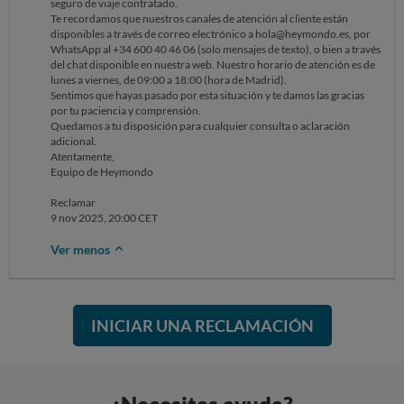
seguro de viaje contratado.
Te recordamos que nuestros canales de atención al cliente están
disponibles a través de correo electrónico a hola@heymondo.es, por
WhatsApp al +34 600 40 46 06 (solo mensajes de texto), o bien a través
del chat disponible en nuestra web. Nuestro horario de atención es de
lunes a viernes, de 09:00 a 18:00 (hora de Madrid).
Sentimos que hayas pasado por esta situación y te damos las gracias
por tu paciencia y comprensión.
Quedamos a tu disposición para cualquier consulta o aclaración
adicional.
Atentamente,
Equipo de Heymondo
Reclamar
9 nov 2025, 20:00 CET
Ver menos
INICIAR UNA RECLAMACIÓN