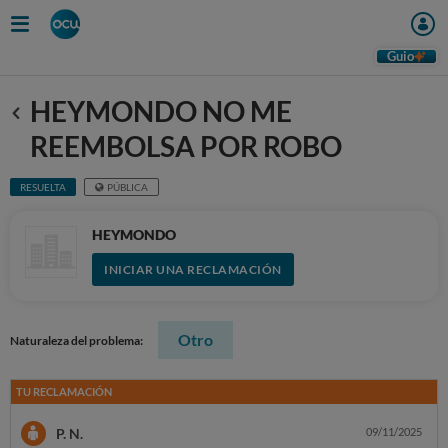
Guio
HEYMONDO NO ME
Anterior
REEMBOLSA POR ROBO
RESUELTA
PÚBLICA
HEYMONDO
INICIAR UNA RECLAMACIÓN
Otro
Naturaleza del problema:
TU RECLAMACIÓN
P. N.
09/11/2025