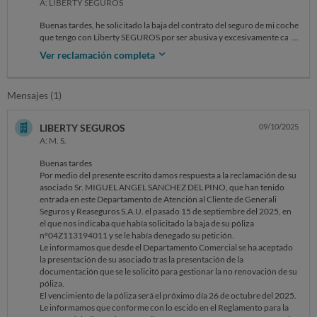
A: LIBERTY SEGUROS
Buenas tardes, he solicitado la baja del contrato del seguro de mi coche
que tengo con Liberty SEGUROS por ser abusiva y excesivamente cara
y no me la conceden, me dan largas y me ponen excusas para que se me
Ver reclamación completa
pase el tiempo.
Mensajes (1)
LIBERTY SEGUROS
09/10/2025
A: M. S.
Buenas tardes
Por medio del presente escrito damos respuesta a la reclamación de su
asociado Sr. MIGUEL ANGEL SANCHEZ DEL PINO, que han tenido
entrada en este Departamento de Atención al Cliente de Generali
Seguros y Reaseguros S.A.U. el pasado 15 de septiembre del 2025, en
el que nos indicaba que había solicitado la baja de su póliza
nº04Z113194011 y se le había denegado su petición.
Le informamos que desde el Departamento Comercial se ha aceptado
la presentación de su asociado tras la presentación de la
documentación que se le solicitó para gestionar la no renovación de su
póliza.
El vencimiento de la póliza será el próximo día 26 de octubre del 2025.
Le informamos que conforme con lo escido en el Reglamento para la