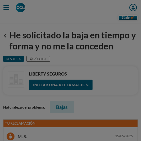
Guio
He solicitado la baja en tiempo y
Anterior
forma y no me la conceden
RESUELTA
PÚBLICA
LIBERTY SEGUROS
INICIAR UNA RECLAMACIÓN
Bajas
Naturaleza del problema:
TU RECLAMACIÓN
M. S.
15/09/2025