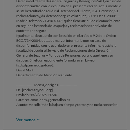
Defensa del Cliente de Generali Seguros y Reaseguros SAU, en caso de
disconformidad con lo expuesto en el presente escrito, actualmente le
asiste la facultad de acudir al Defensor del Cliente, D.A. Defensor, S.L.,
reclamaciones@da-defensor.org, c/ Velázquez, 80, 1º Dcha. 28001 –
Madrid, teléfono 91 310 40 43; quien tiene atribuido el conocimiento
en segunda instancia de las quejas y reclamaciones derivadas de
contratos de seguro.
Igualmente, de acuerdo con lo escido en el artículo 9.2 de la Orden
ECO/734/2004, de 11 de marzo, informarle que, en caso de
disconformidad con lo acordado en el presente informe, le asiste la
facultad de acudir al Servicio de Reclamaciones de la Dirección
General de Seguros y Fondos de Pensiones, para lo que tiene a su
disposición el correspondiente formulario en la web
(s:dgsfp.mineco.gob.es/).
David Martí
Departamento de Atención al Cliente
--------------- Mensaje original ---------------
De: [reclamar@ocu.org]
Enviado: 15/9/2025, 20:30
Para: reclamaciones@generalion.es
Asunto: He solicitado la baja en tiempo y forma y no me la conceden
‌ ‌ ‌ ‌ ‌ ‌ ‌ ‌ ‌ ‌ ‌ ‌ ‌ ‌ ‌ ‌ ‌ ‌ ‌ ‌ ‌ ‌ ‌ ‌ ‌ ‌ ‌ ‌ ‌ ‌ ‌ ‌ ‌ ‌ ‌ ‌ ‌ ‌ ‌ ‌ ‌ ‌ ‌ ‌ ‌ ‌ ‌ ‌ ‌ ‌ ‌ ‌ ‌ ‌ ‌ ‌ ‌ ‌ ‌ ‌
Ver menos