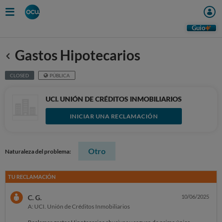
Guio
Gastos Hipotecarios
Anterior
CLOSED
PÚBLICA
UCI. UNIÓN DE CRÉDITOS INMOBILIARIOS
INICIAR UNA RECLAMACIÓN
Otro
Naturaleza del problema:
TU RECLAMACIÓN
C. G.
10/06/2025
A: UCI. Unión de Créditos Inmobiliarios