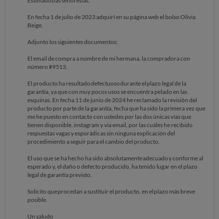
Estimados/as señores/as:
En fecha 1 de julio de 2023 adquirí en su página web el bolso Olivia
Beige.
Adjunto los siguientes documentos:
El email de compra a nombre de mi hermana, la compradora con
número #9513.
El producto ha resultado defectuoso durante el plazo legal de la
garantía, ya que con muy pocos usos se encuentra pelado en las
esquinas. En fecha 11 de junio de 2024 he reclamado la revisión del
producto por parte de la garantía, fecha que ha sido la primera vez que
me he puesto en contacto con ustedes por las dos únicas vías que
tienen disponible, instagram y vía email, por las cuáles he recibido
respuestas vagas y esporádicas sin ninguna explicación del
procedimiento a seguir para el cambio del producto.
El uso que se ha hecho ha sido absolutamente adecuado y conforme al
esperado y, el daño o defecto producido, ha tenido lugar en el plazo
legal de garantía previsto.
Solicito que procedan a sustituir el producto, en el plazo más breve
posible.
Un saludo