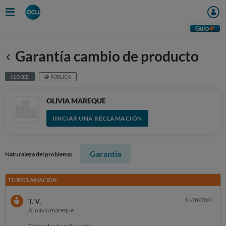
Guio
Garantía cambio de producto
Anterior
CLOSED
PÚBLICA
OLIVIA MAREQUE
INICIAR UNA RECLAMACIÓN
Garantía
Naturaleza del problema:
TU RECLAMACIÓN
T. V.
14/09/2024
A: olivia mareque