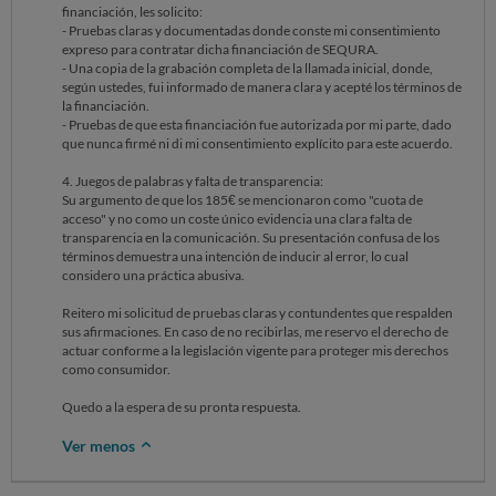
financiación, les solicito:
departamento jurídico se estudiarán las medidas convenientes.
- Pruebas claras y documentadas donde conste mi consentimiento
Por todo lo expuesto, y dado que el reclamante miente de manera
expreso para contratar dicha financiación de SEQURA.
continuada a lo largo de la reclamación, no va a procederse con lo
- Una copia de la grabación completa de la llamada inicial, donde,
solicitado.
según ustedes, fui informado de manera clara y acepté los términos de
Sin otro particular, se les saluda cordialmente.
la financiación.
Francisco
- Pruebas de que esta financiación fue autorizada por mi parte, dado
Dpto. jurídico
que nunca firmé ni di mi consentimiento explícito para este acuerdo.
El mar, 3 dic 2024 a las 0:45,
4. Juegos de palabras y falta de transparencia:
reclamar@ocu.org escribió:
Su argumento de que los 185€ se mencionaron como "cuota de
acceso" y no como un coste único evidencia una clara falta de
transparencia en la comunicación. Su presentación confusa de los
términos demuestra una intención de inducir al error, lo cual
considero una práctica abusiva.
Reitero mi solicitud de pruebas claras y contundentes que respalden
sus afirmaciones. En caso de no recibirlas, me reservo el derecho de
actuar conforme a la legislación vigente para proteger mis derechos
como consumidor.
Quedo a la espera de su pronta respuesta.
Ver menos