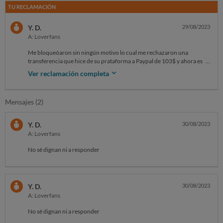
TU RECLAMACIÓN
Y. D.
29/08/2023
A: Loverfans
Me bloqueóaron sin ningún motivo lo cual me rechazaron una
transferencia que hice de su prataforma a Paypal de 103$ y ahora está
en la página pero no me deja transferir ai cuenta por qué dice tu cuenta
Ver reclamación completa
ha Sido bloqueada le he escrito ya 6 veces y no responden nada ya
deberían hacer algo con esta gente lo cual ya tiene muchas denuncias y
siguen en lo mismo espero sus prontas respuesta gracias ??
Mensajes (2)
Y. D.
30/08/2023
A: Loverfans
No sé dignan ni a responder
Y. D.
30/08/2023
A: Loverfans
No sé dignan ni a responder