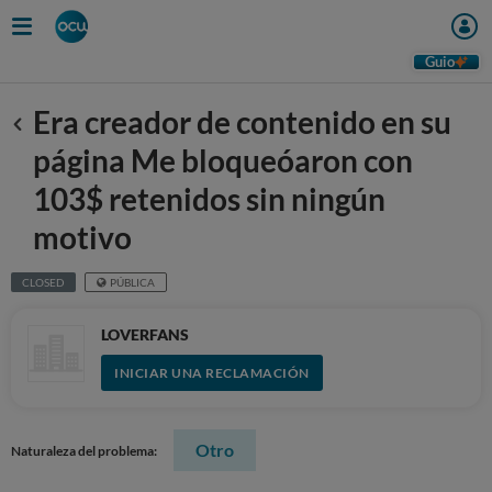
Guio
Era creador de contenido en su
Anterior
página Me bloqueóaron con
103$ retenidos sin ningún
motivo
CLOSED
PÚBLICA
LOVERFANS
INICIAR UNA RECLAMACIÓN
Otro
Naturaleza del problema: