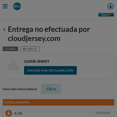
Guio
Entrega no efectuada por
Anterior
cloudjersey.com
CLOSED
PÚBLICA
CLOUD JERSEY
INICIAR UNA RECLAMACIÓN
Otro
Naturaleza del problema:
TU RECLAMACIÓN
S. M.
05/05/2026