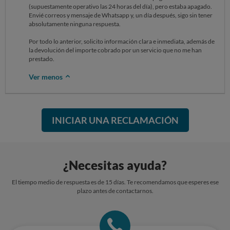
(supuestamente operativo las 24 horas del día), pero estaba apagado.
Envié correos y mensaje de Whatsapp y, un día después, sigo sin tener
absolutamente ninguna respuesta.
Por todo lo anterior, solicito información clara e inmediata, además de
la devolución del importe cobrado por un servicio que no me han
prestado.
Ver menos
INICIAR UNA RECLAMACIÓN
¿Necesitas ayuda?
El tiempo medio de respuesta es de 15 días. Te recomendamos que esperes ese
plazo antes de contactarnos.