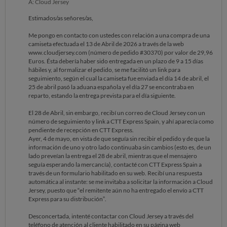
A: Cloud Jersey
Estimados/as señores/as,
Me pongo en contacto con ustedes con relación a una compra de una
camiseta efectuada el 13 de Abril de 2026 a través de la web
www.cloudjersey.com (número de pedido #30370) por valor de 29,96
Euros. Ésta debería haber sido entregada en un plazo de 9 a 15 días
hábiles y, al formalizar el pedido, se me facilitó un link para
seguimiento, según el cual la camiseta fue enviada el día 14 de abril, el
25 de abril pasó la aduana española y el día 27 se encontraba en
reparto, estando la entrega prevista para el día siguiente.
El 28 de Abril, sin embargo, recibí un correo de Cloud Jersey con un
número de seguimiento y link a CTT Express Spain, y ahí aparecía como
pendiente de recepción en CTT Express.
Ayer, 4 de mayo, en vista de que seguía sin recibir el pedido y de que la
información de uno y otro lado continuaba sin cambios (esto es, de un
lado preveían la entrega el 28 de abril, mientras que el mensajero
seguía esperando la mercancía), contacté con CTT Express Spain a
través de un formulario habilitado en su web. Recibí una respuesta
automática al instante: se me invitaba a solicitar la información a Cloud
Jersey, puesto que “el remitente aún no ha entregado el envío a CTT
Express para su distribución”.
Desconcertada, intenté contactar con Cloud Jersey a través del
teléfono de atención al cliente habilitado en su página web