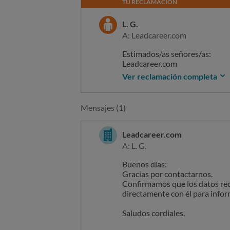
TU RECLAMACIÓN
L. G.
A: Leadcareer.com
Estimados/as señores/as:
Leadcareer.com
Ver reclamación completa
Me pongo en contacto con uste
importe de 29,95 € con la tarj
descargar un CV que realicé e
Mensajes (1)
de ninguna de las maneras un 
Internet sobre la empresa y no 
Leadcareer.com
SOLICITO que se devuelva de i
A: L. G.
contacto que pueda mantener co
Buenos días:
Sin otro particular, atentament
Gracias por contactarnos.
Confirmamos que los datos reci
Recuerda no incluir ningún dat
directamente con él para inform
de teléfono, dirección postal, 
Saludos cordiales,