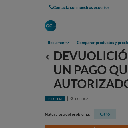
Contacta con nuestros expertos
Reclamar
Comparar productos y preci
DEVUOLICIÓ
Anterior
UN PAGO QU
AUTORIZAD
RESUELTA
PÚBLICA
Otro
Naturaleza del problema: