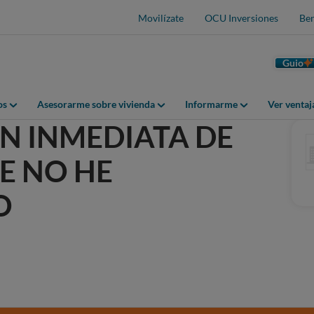
Movilízate
OCU Inversiones
Ben
Guio
os
Asesorarme sobre vivienda
Informarme
Ver venta
N INMEDIATA DE
E NO HE
O