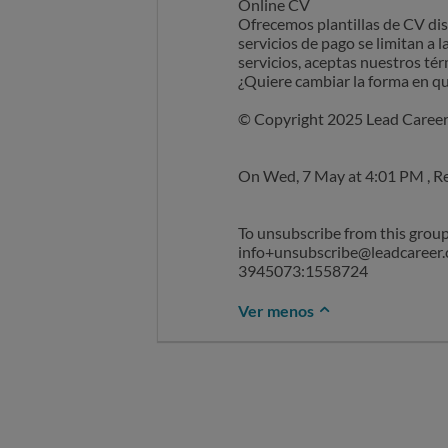
Online CV
Ofrecemos plantillas de CV di
servicios de pago se limitan a 
servicios, aceptas nuestros té
¿Quiere cambiar la forma en qu
© Copyright 2025 Lead Career 
On Wed, 7 May at 4:01 PM , Reclamar reclamar@ocu.org wrot
To unsubscribe from this group 
info+unsubscribe@leadcareer.
3945073:1558724
Ver menos