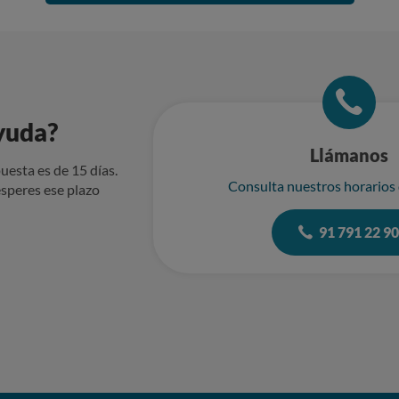
yuda?
Llámanos
uesta es de 15 días.
Consulta nuestros horarios
speres ese plazo
91 791 22 9