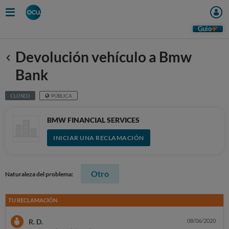
Guio
Devolución vehículo a Bmw
Anterior
Bank
CLOSED
PÚBLICA
BMW FINANCIAL SERVICES
INICIAR UNA RECLAMACIÓN
Otro
Naturaleza del problema:
TU RECLAMACIÓN
R. D.
08/06/2020