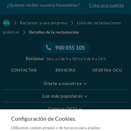
¿Quieres recibir nuestra Newsletter?
Crea una cuenta
Reclamar a una empresa
Lista de reclamaciones
públicas
Detalles de la reclamación
900 055 105
Reclama!
De L a J de 9 a 18 h y V de 9 a 14 h
CONTACTAR
REVISTAS
OFERTAS-OCU
Únete a nosotros
Los más populares
Conoce OCU
Configuración de Cookies.
Más Información
Utilizamos cookies propias y de terceros para analizar