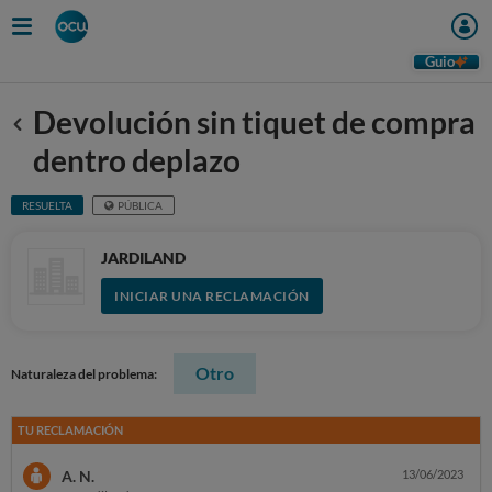
Guio
Devolución sin tiquet de compra
Anterior
dentro deplazo
RESUELTA
PÚBLICA
JARDILAND
INICIAR UNA RECLAMACIÓN
Otro
Naturaleza del problema:
TU RECLAMACIÓN
A. N.
13/06/2023