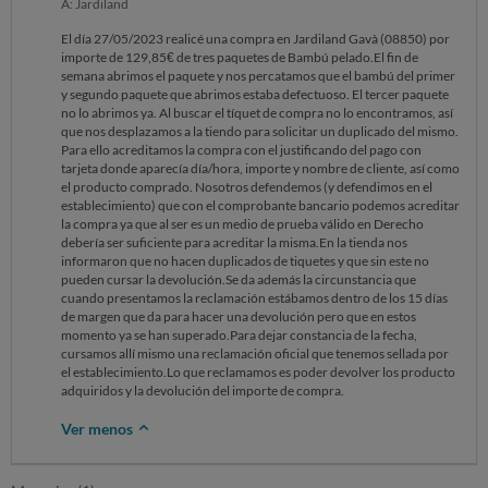
A: Jardiland
El día 27/05/2023 realicé una compra en Jardiland Gavà (08850) por
importe de 129,85€ de tres paquetes de Bambú pelado.El fin de
semana abrimos el paquete y nos percatamos que el bambú del primer
y segundo paquete que abrimos estaba defectuoso. El tercer paquete
no lo abrimos ya. Al buscar el tíquet de compra no lo encontramos, así
que nos desplazamos a la tiendo para solicitar un duplicado del mismo.
Para ello acreditamos la compra con el justificando del pago con
tarjeta donde aparecía día/hora, importe y nombre de cliente, así como
el producto comprado. Nosotros defendemos (y defendimos en el
establecimiento) que con el comprobante bancario podemos acreditar
la compra ya que al ser es un medio de prueba válido en Derecho
debería ser suficiente para acreditar la misma.En la tienda nos
informaron que no hacen duplicados de tiquetes y que sin este no
pueden cursar la devolución.Se da además la circunstancia que
cuando presentamos la reclamación estábamos dentro de los 15 días
de margen que da para hacer una devolución pero que en estos
momento ya se han superado.Para dejar constancia de la fecha,
cursamos allí mismo una reclamación oficial que tenemos sellada por
el establecimiento.Lo que reclamamos es poder devolver los producto
adquiridos y la devolución del importe de compra.
Ver menos