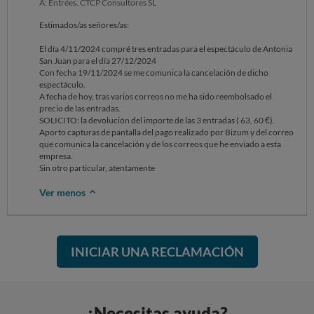
A: Entrées. CTCP Consultores SL
Estimados/as señores/as:
El día 4/11/2024 compré tres entradas para el espectáculo de Antonia
San Juan para el día 27/12/2024
Con fecha 19/11/2024 se me comunica la cancelación de dicho
espectáculo.
A fecha de hoy, tras varios correos no me ha sido reembolsado el
precio de las entradas.
SOLICITO: la devolución del importe de las 3 entradas ( 63, 60 €).
Aporto capturas de pantalla del pago realizado por Bizum y del correo
que comunica la cancelación y de los correos que he enviado a esta
empresa.
Sin otro particular, atentamente
Ver menos
INICIAR UNA RECLAMACIÓN
¿Necesitas ayuda?