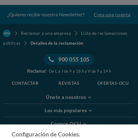
¿Quieres recibir nuestra Newsletter?
Crea una cuenta
Reclamar a una empresa
Lista de reclamaciones
públicas
Detalles de la reclamación
900 055 105
Reclama!
De L a J de 9 a 18 h y V de 9 a 14 h
CONTACTAR
REVISTAS
OFERTAS-OCU
Únete a nosotros
Los más populares
Conoce OCU
Configuración de Cookies.
Más Información