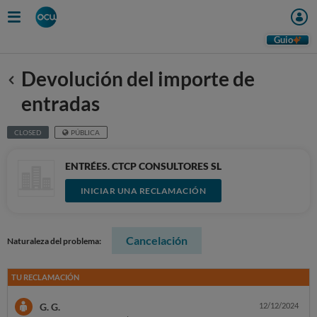
Guio
Devolución del importe de
Anterior
entradas
CLOSED
PÚBLICA
ENTRÉES. CTCP CONSULTORES SL
INICIAR UNA RECLAMACIÓN
Cancelación
Naturaleza del problema:
TU RECLAMACIÓN
G. G.
12/12/2024