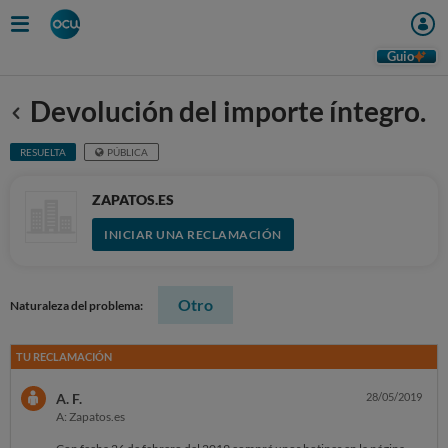
Guio
Devolución del importe íntegro.
Anterior
RESUELTA
PÚBLICA
ZAPATOS.ES
INICIAR UNA RECLAMACIÓN
Otro
Naturaleza del problema:
TU RECLAMACIÓN
A. F.
28/05/2019
A: Zapatos.es