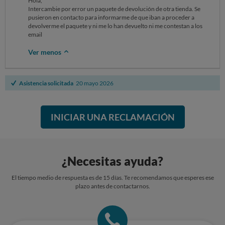
Hola,
Intercambie por error un paquete de devolución de otra tienda. Se
pusieron en contacto para informarme de que iban a proceder a
devolverme el paquete y ni me lo han devuelto ni me contestan a los
email
Ver menos
Asistencia solicitada
20 mayo 2026
INICIAR UNA RECLAMACIÓN
¿Necesitas ayuda?
El tiempo medio de respuesta es de 15 días. Te recomendamos que esperes ese
plazo antes de contactarnos.