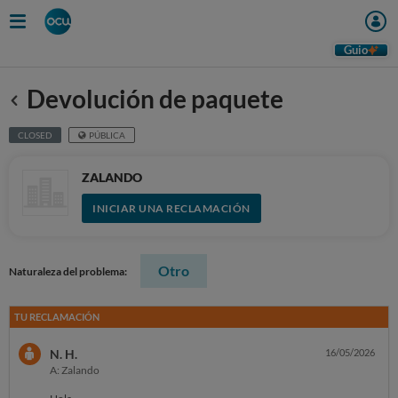
Guio
Devolución de paquete
Anterior
CLOSED
PÚBLICA
ZALANDO
INICIAR UNA RECLAMACIÓN
Otro
Naturaleza del problema:
TU RECLAMACIÓN
N. H.
16/05/2026
A: Zalando