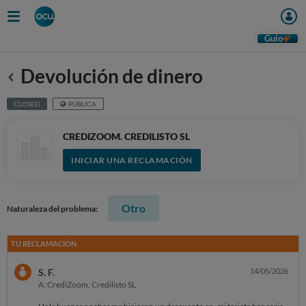
Guio
Devolución de dinero
Anterior
CLOSED
PÚBLICA
CREDIZOOM. CREDILISTO SL
INICIAR UNA RECLAMACIÓN
Otro
Naturaleza del problema:
TU RECLAMACIÓN
S. F.
14/05/2026
A: CrediZoom. Credilisto SL