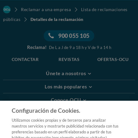
Reclamar a una empresa
Lista de reclamaciones
públicas
Detalles de la reclamación
900 055 105
Reclama!
De L a J de 9 a 18 h y V de 9 a 14 h
CONTACTAR
REVISTAS
OFERTAS-OCU
Únete a nosotros
Los más populares
Conoce OCU
Configuración de Cookies.
Más Información
Utilizamos cookies propias y de terceros para analizar
nuestros servicios y mostrarte publicidad relacionada con tus
© 2026 OCU
preferencias basado en un perfil elaborado a partir de tus
Condiciones generales de contratación de OCU
hábitos de navegación (por ejemplo, páginas visitadas).