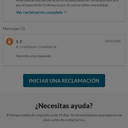
Hola buenas noches me hicieron un descuento en .mi tarjeta bancaria
por el importe de 31.00 euros por el cual no utilizo esa entidad
necesito me devuelvan mi dinero
Ver reclamación completa
Mensajes (1)
S. F.
18/05/2026
A: CrediZoom. Credilisto SL
Necesito una respuesta
INICIAR UNA RECLAMACIÓN
¿Necesitas ayuda?
El tiempo medio de respuesta es de 15 días. Te recomendamos que esperes ese
plazo antes de contactarnos.