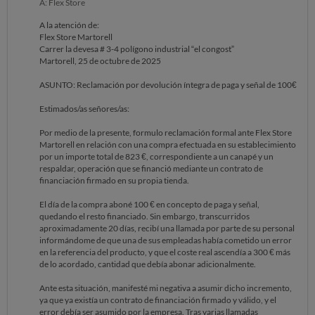
A: Flex Store
A la atención de:
Flex Store Martorell
Carrer la devesa # 3-4 polígono industrial “el congost”
Martorell, 25 de octubre de 2025
ASUNTO: Reclamación por devolución íntegra de paga y señal de 100€
Estimados/as señores/as:
Por medio de la presente, formulo reclamación formal ante Flex Store
Martorell en relación con una compra efectuada en su establecimiento
por un importe total de 823 €, correspondiente a un canapé y un
respaldar, operación que se financió mediante un contrato de
financiación firmado en su propia tienda.
El día de la compra aboné 100 € en concepto de paga y señal,
quedando el resto financiado. Sin embargo, transcurridos
aproximadamente 20 días, recibí una llamada por parte de su personal
informándome de que una de sus empleadas había cometido un error
en la referencia del producto, y que el coste real ascendía a 300 € más
de lo acordado, cantidad que debía abonar adicionalmente.
Ante esta situación, manifesté mi negativa a asumir dicho incremento,
ya que ya existía un contrato de financiación firmado y válido, y el
error debía ser asumido por la empresa. Tras varias llamadas