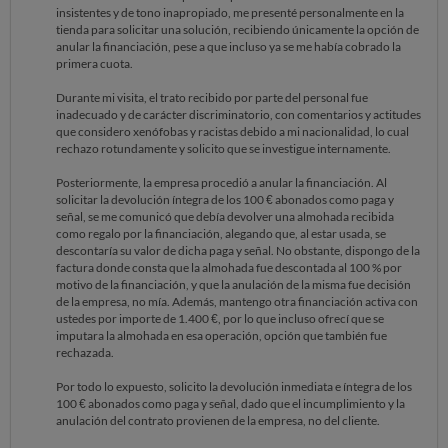
insistentes y de tono inapropiado, me presenté personalmente en la
tienda para solicitar una solución, recibiendo únicamente la opción de
anular la financiación, pese a que incluso ya se me había cobrado la
primera cuota.
Durante mi visita, el trato recibido por parte del personal fue
inadecuado y de carácter discriminatorio, con comentarios y actitudes
que considero xenófobas y racistas debido a mi nacionalidad, lo cual
rechazo rotundamente y solicito que se investigue internamente.
Posteriormente, la empresa procedió a anular la financiación. Al
solicitar la devolución íntegra de los 100 € abonados como paga y
señal, se me comunicó que debía devolver una almohada recibida
como regalo por la financiación, alegando que, al estar usada, se
descontaría su valor de dicha paga y señal. No obstante, dispongo de la
factura donde consta que la almohada fue descontada al 100 % por
motivo de la financiación, y que la anulación de la misma fue decisión
de la empresa, no mía. Además, mantengo otra financiación activa con
ustedes por importe de 1.400 €, por lo que incluso ofrecí que se
imputara la almohada en esa operación, opción que también fue
rechazada.
Por todo lo expuesto, solicito la devolución inmediata e íntegra de los
100 € abonados como paga y señal, dado que el incumplimiento y la
anulación del contrato provienen de la empresa, no del cliente.