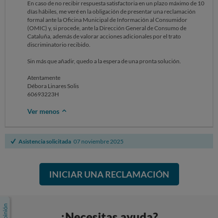
En caso de no recibir respuesta satisfactoria en un plazo máximo de 10
días hábiles, me veré en la obligación de presentar una reclamación
formal ante la Oficina Municipal de Información al Consumidor
(OMIC) y, si procede, ante la Dirección General de Consumo de
Cataluña, además de valorar acciones adicionales por el trato
discriminatorio recibido.
Sin más que añadir, quedo a la espera de una pronta solución.
Atentamente
Débora Linares Solis
60693223H
Ver menos
Asistencia solicitada
07 noviembre 2025
INICIAR UNA RECLAMACIÓN
¿Necesitas ayuda?