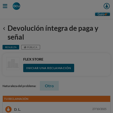
Guio
Devolución íntegra de paga y
Anterior
señal
RESUELTA
PÚBLICA
FLEX STORE
INICIAR UNA RECLAMACIÓN
Otro
Naturaleza del problema:
TU RECLAMACIÓN
D. L.
27/10/2025