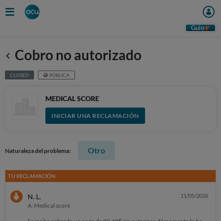
Guio
Cobro no autorizado
Anterior
CLOSED
PÚBLICA
MEDICAL SCORE
INICIAR UNA RECLAMACIÓN
Otro
Naturaleza del problema:
TU RECLAMACIÓN
N. L.
11/05/2026
A: Medical score