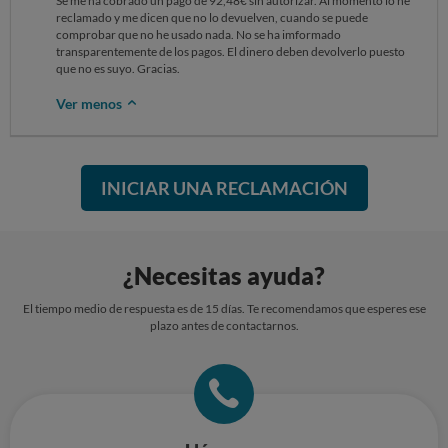
Se me ha cobrado un pago de 92,48€ sin autorizar. Al momento lo he
reclamado y me dicen que no lo devuelven, cuando se puede
comprobar que no he usado nada. No se ha imformado
transparentemente de los pagos. El dinero deben devolverlo puesto
que no es suyo. Gracias.
Ver menos
INICIAR UNA RECLAMACIÓN
¿Necesitas ayuda?
El tiempo medio de respuesta es de 15 días. Te recomendamos que esperes ese
plazo antes de contactarnos.