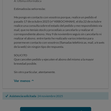
A: Última informática
Estimados/as señores/as:
Me pongo en contacto con vosotros porque, realice un pedido el
pasado 17 de octubre 2025 (n° KRBOCHMAH), el día 22 de octubre
realice una consulta sobre el estado del pedido y me respondisteis vía
mail, que no teníais stock y procediais a cancelarlo y realizar el
correspondiente abono. Hoy 9 de noviembre seguis sin cancelarlo ni
realizar el abono. entre tanto he realizado varios intentos para
ponerme en contacto con vosotros (llamadas telefónicas, mail, a través
de la web) sin ningún tipo de respuesta.
SOLICITO
Que cancelen pedido y ejecuten el abono del mismo a la mayor
brevedad posible.
Sin otro particular, atentamente.
Ver menos
Asistencia solicitada
24 noviembre 2025