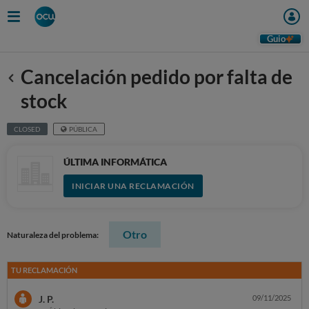
Guio
Cancelación pedido por falta de
Anterior
stock
CLOSED
PÚBLICA
ÚLTIMA INFORMÁTICA
INICIAR UNA RECLAMACIÓN
Otro
Naturaleza del problema:
TU RECLAMACIÓN
J. P.
09/11/2025