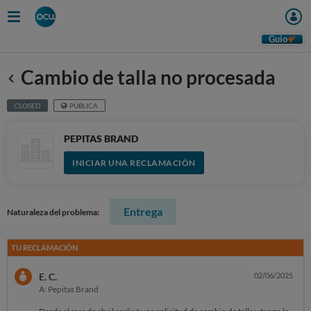
Guio
Cambio de talla no procesada
Anterior
CLOSED
PÚBLICA
PEPITAS BRAND
INICIAR UNA RECLAMACIÓN
Entrega
Naturaleza del problema:
TU RECLAMACIÓN
E. C.
02/06/2025
A: Pepitas Brand