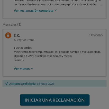
Desde el mes de abril realicé una solicitud de cambio de talla y tengo la
confirmación de correos nacionales que pepita brands recibió de
forma exitosa el paquete.
Ver reclamación completa
Ellos no se han puesto en contacto conmigo y ya les he escrito 4 veces
durante el mes de mayo pero no contestan nada sobre el estado del
cambio.
Mensajes (1)
Tampoco me han realizado devolución del pago al me dio que utilicé
para realizar la compra por su web.
Quiero el cambio de talla o la devolución del dinero
E. C.
11/06/2025
A: Pepitas Brand
Buenas tardes
Me gustaría tener respuesta a mi solicitud de cambio de talla asociada
al pedido 19298 que tiene más de mes y medio
Saludos
Ver menos
Asistencia solicitada
16 junio 2025
INICIAR UNA RECLAMACIÓN