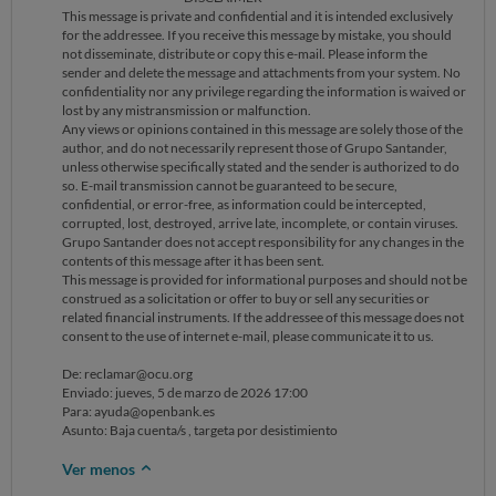
This message is private and confidential and it is intended exclusively
for the addressee. If you receive this message by mistake, you should
not disseminate, distribute or copy this e-mail. Please inform the
sender and delete the message and attachments from your system. No
confidentiality nor any privilege regarding the information is waived or
lost by any mistransmission or malfunction.
Any views or opinions contained in this message are solely those of the
author, and do not necessarily represent those of Grupo Santander,
unless otherwise specifically stated and the sender is authorized to do
so. E-mail transmission cannot be guaranteed to be secure,
confidential, or error-free, as information could be intercepted,
corrupted, lost, destroyed, arrive late, incomplete, or contain viruses.
Grupo Santander does not accept responsibility for any changes in the
contents of this message after it has been sent.
This message is provided for informational purposes and should not be
construed as a solicitation or offer to buy or sell any securities or
related financial instruments. If the addressee of this message does not
consent to the use of internet e-mail, please communicate it to us.
De: reclamar@ocu.org
Enviado: jueves, 5 de marzo de 2026 17:00
Para: ayuda@openbank.es
Asunto: Baja cuenta/s , targeta por desistimiento
Ver menos