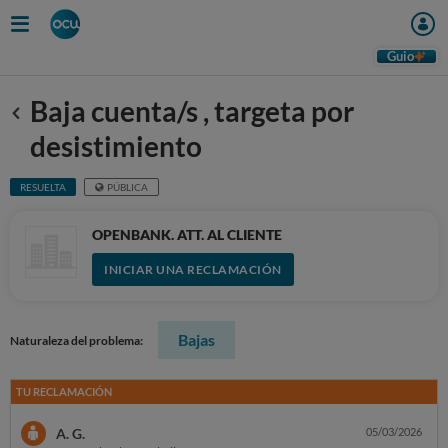
Guio
Baja cuenta/s , targeta por
Anterior
desistimiento
RESUELTA
PÚBLICA
OPENBANK. ATT. AL CLIENTE
INICIAR UNA RECLAMACIÓN
Bajas
Naturaleza del problema:
TU RECLAMACIÓN
A. G.
05/03/2026