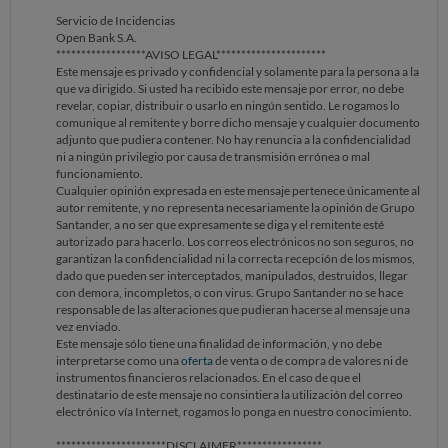
Servicio de Incidencias
SOLICITO LA BAJA DE LA CUENTA/S , TARGETA ETC TODO .
Open Bank S.A.
******************AVISO LEGAL**********************
SOLICITO CERTIFICADO DE CANCRLACION DE CUENTA .
Este mensaje es privado y confidencial y solamente para la persona a la
que va dirigido. Si usted ha recibido este mensaje por error, no debe
Tengo todos los correos electrónicos guardados, las 2 llamadas
revelar, copiar, distribuir o usarlo en ningún sentido. Le rogamos lo
telefonica grabadas , el mensaje de texto negandose a dar de baja mi
comunique al remitente y borre dicho mensaje y cualquier documento
cuenta que será presentado en el banco de España si no cumple la ley
adjunto que pudiera contener. No hay renuncia a la confidencialidad
de desisitimiento al que tengo derecho dentro de mis 14 dias naturales
ni a ningún privilegio por causa de transmisión errónea o mal
desde la contratacion
funcionamiento.
Cualquier opinión expresada en este mensaje pertenece únicamente al
autor remitente, y no representa necesariamente la opinión de Grupo
Santander, a no ser que expresamente se diga y el remitente esté
autorizado para hacerlo. Los correos electrónicos no son seguros, no
garantizan la confidencialidad ni la correcta recepción de los mismos,
dado que pueden ser interceptados, manipulados, destruidos, llegar
con demora, incompletos, o con virus. Grupo Santander no se hace
responsable de las alteraciones que pudieran hacerse al mensaje una
vez enviado.
Este mensaje sólo tiene una finalidad de información, y no debe
interpretarse como una
oferta
de venta o de compra de valores ni de
instrumentos financieros relacionados. En el caso de que el
destinatario de este mensaje no consintiera la utilización del correo
electrónico vía Internet, rogamos lo ponga en nuestro conocimiento.
**********************DISCLAIMER*****************