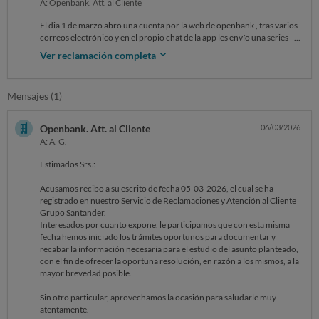
A: Openbank. Att. al Cliente
El dia 1 de marzo abro una cuenta por la web de openbank , tras varios
correos electrónico y en el propio chat de la app les envío una series de
pregunta por lo que he sigo ignorado , entoces decido cerrar la cuenta ,
Ver reclamación completa
me pongo en contacto con ellos otra vez por correo electronico y
como veo que nunca hscen caso a los correos el dia 3 de marzo llamo
para dar de baja mi cuenta completa el cual comienza con al solicitud y
Mensajes (1)
les comento que quiero un certificado de cancelación de cuenta el cual
se niegan a facilitarme , poco después de la llamada mismo dia recibo 2
correos de que mi cancelaciones en proceso , a partir de hay todo vien ;
Openbank. Att. al Cliente
06/03/2026
Hoy dia 5 de marzo me llega un mensaje de texto que mi solicitud de
A: A. G.
cancelación de cuenta a sido rechazada ; En ese mismo momento llamo
otra vez por teléfono y envio correos que como siempre los correos no
Estimados Srs.:
sirven de nada al igual que el chat interno de la app , en esa llamada no
me dicen nada claro por que les pregunte por que había sido denegada
Acusamos recibo a su escrito de fecha 05-03-2026, el cual se ha
mi baja y no saven darme contestación, al cabo de un rato en espera me
registrado en nuestro Servicio de Reclamaciones y Atención al Cliente
dicen que ya a sido cancelada , les digo que me envíen un correo con la
Grupo Santander.
solicitud de cancelación y un certificado de cuando esta de baja el cual
Interesados por cuanto expone, le participamos que con esta misma
se niegan que espere unos dias y que mande un correo [ donde nunca
fecha hemos iniciado los trámites oportunos para documentar y
contestan para pedir el certificado de cancelación] a todo esto me veo
recabar la información necesaria para el estudio del asunto planteado,
en la obligación de hacer la reclamación pública por este canal para
con el fin de ofrecer la oportuna resolución, en razón a los mismos, a la
que quede constancia en la fecha que estamos hoy dia 5 de marzo el
mayor brevedad posible.
cual estoy solicitando la baja por desisitimiento que según ley estoy en
mi derecho de desistir en mis primeros 14 dias naturales desde ls
Sin otro particular, aprovechamos la ocasión para saludarle muy
contratacion que fue el 1 de marzo y poder tomar las medidas
atentamente.
necesarias para ponerles una reclamación ante el banco de España