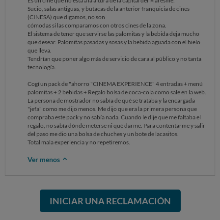
Es un cine que no está a la altura de la capital del Maresme.
Sucio, salas antiguas, y butacas de la anterior franquicia de cines
(CINESA) que digamos, no son
cómodas si las comparamos con otros cines de la zona.
El sistema de tener que servirse las palomitas y la bebida deja mucho
que desear. Palomitas pasadas y sosas y la bebida aguada con el hielo
que lleva.
Tendrían que poner algo más de servicio de cara al público y no tanta
tecnología.
Cogí un pack de "ahorro "CINEMA EXPERIENCE" 4 entradas + menú
palomitas + 2 bebidas + Regalo bolsa de coca-cola como sale en la web.
La persona de mostrador no sabía de qué se trataba y la encargada
"jefa" como me dijo menos. Me dijo que era la primera persona que
compraba este pack y no sabía nada. Cuando le dije que me faltaba el
regalo, no sabía dónde meterse ni qué darme. Para contentarme y salir
del paso me dio una bolsa de chuches y un bote de lacasitos.
Total mala experiencia y no repetiremos.
Ver menos
INICIAR UNA RECLAMACIÓN