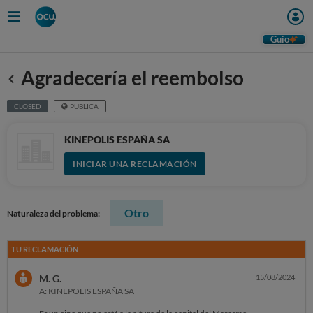
Guio
Agradecería el reembolso
Anterior
CLOSED
PÚBLICA
KINEPOLIS ESPAÑA SA
INICIAR UNA RECLAMACIÓN
Otro
Naturaleza del problema:
TU RECLAMACIÓN
M. G.
15/08/2024
A: KINEPOLIS ESPAÑA SA