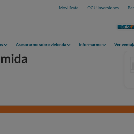
Movilízate
OCU Inversiones
Ben
Guio
os
Asesorarme sobre vivienda
Informarme
Ver venta
omida