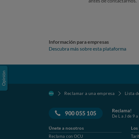
antes de contactarnos.
Información para empresas
Descubra más sobre esta plataforma
Reclamar a una empresa
Lista 
Reclama!
900 055 105
De L a J de 9 a
Únete a nosotros
Los
Reclama con OCU
Tari