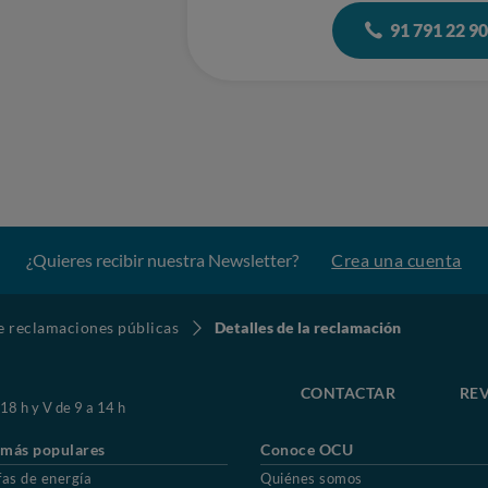
91 791 22 9
¿Quieres recibir nuestra Newsletter?
Crea una cuenta
de reclamaciones públicas
Detalles de la reclamación
CONTACTAR
REV
 18 h y V de 9 a 14 h
 más populares
Conoce OCU
fas de energía
Quiénes somos