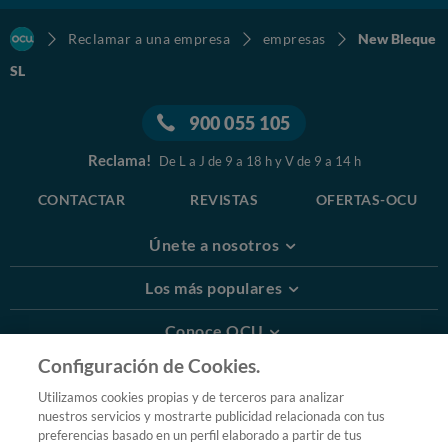
Reclamar a una empresa
empresas
New Bleque
SL
900 055 105
Reclama!
De L a J de 9 a 18 h y V de 9 a 14 h
CONTACTAR
REVISTAS
OFERTAS-OCU
Únete a nosotros
Los más populares
Conoce OCU
Configuración de Cookies.
Más Información
Utilizamos cookies propias y de terceros para analizar
nuestros servicios y mostrarte publicidad relacionada con tus
© 2026 OCU
preferencias basado en un perfil elaborado a partir de tus
Condiciones generales de contratación de OCU