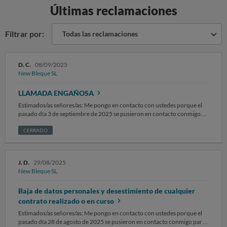
Últimas reclamaciones
Filtrar por:
Todas las reclamaciones
D. C.
08/09/2025
New Bleque SL
LLAMADA ENGAÑOSA
Estimados/as señores/as: Me pongo en contacto con ustedes porque el
pasado día 3 de septiembre de 2025 se pusieron en contacto conmigo
para realizar de manera engañosa un cambio de comercializadora.
SOLICITO : Primero: que se desestime cualquier contrato vigente o en
CERRADO
curso que se haya realizado en mi nombre. Segundo: que se eliminen
todos los datos personales y de información relacionada con mi
titularidad de sus bases de datos. Tercero: que se evite las llamadas
J. D.
29/08/2025
comerciales constantes para la contratación de servicios tanto de esta
New Bleque SL
empresa como de sus socios comerciales. Sin otro particular,
atentamente.
Baja de datos personales y desestimiento de cualquier
contrato realizado o en curso
Estimados/as señores/as: Me pongo en contacto con ustedes porque el
pasado día 28 de agosto de 2025 se pusieron en contacto conmigo para